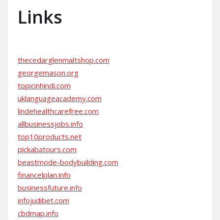
Links
thecedarglenmaltshop.com
georgemason.org
topicinhindi.com
uklanguageacademy.com
lindehealthcarefree.com
allbusinessjobs.info
top10products.net
pickabatours.com
beastmode-bodybuilding.com
financelplan.info
businessfuture.info
infojudibet.com
cbdmap.info