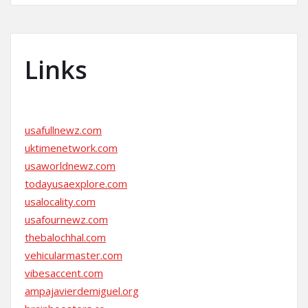
Links
usafullnewz.com
uktimenetwork.com
usaworldnewz.com
todayusaexplore.com
usalocality.com
usafournewz.com
thebalochhal.com
vehicularmaster.com
vibesaccent.com
ampajavierdemiguel.org