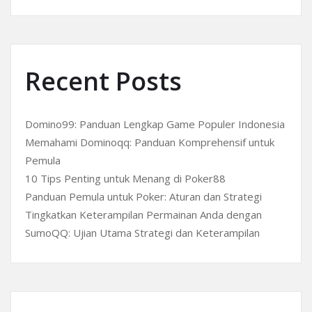
Recent Posts
Domino99: Panduan Lengkap Game Populer Indonesia
Memahami Dominoqq: Panduan Komprehensif untuk
Pemula
10 Tips Penting untuk Menang di Poker88
Panduan Pemula untuk Poker: Aturan dan Strategi
Tingkatkan Keterampilan Permainan Anda dengan
SumoQQ: Ujian Utama Strategi dan Keterampilan