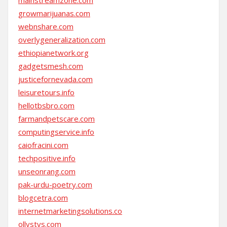
growmarijuanas.com
webnshare.com
overlygeneralization.com
ethiopianetwork.org
gadgetsmesh.com
justicefornevada.com
leisuretours.info
hellotbsbro.com
farmandpetscare.com
computingservice.info
caiofracini.com
techpositive.info
unseonrang.com
pak-urdu-poetry.com
blogcetra.com
internetmarketingsolutions.co
ollystvs.com