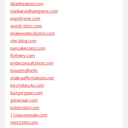
deanbeanxn.com
matkarajdhanigame.com
popthrone.com
world-slots.com
imakewebsolution.com
che-blog.com
pancakecoinz.com
flyfinley.com
prideconsultation.com
hountinglil.info
chakraaffirmations.net
bestjokes4u.com
lustgurgaon.com
geniejaar.com
bobbyslot.com
11placemoulin.com
mintz360.com