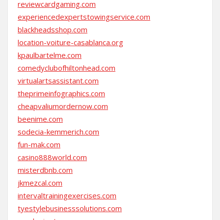
reviewcardgaming.com
experiencedexpertstowingservice.com
blackheadsshop.com
location-voiture-casablanca.org
kpaulbartelme.com
comedyclubofhiltonhead.com
virtualartsassistant.com
theprimeinfographics.com
cheapvaliumordernow.com
beenime.com
sodecia-kemmerich.com
fun-mak.com
casino888world.com
misterdbnb.com
jkmezcal.com
intervaltrainingexercises.com
tyestylebusinesssolutions.com