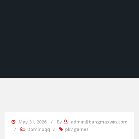
May 31, 2026
By
admin@bangmaxwin.com
Dominoqq
pkv games