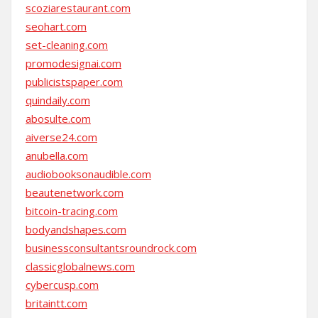
scoziarestaurant.com
seohart.com
set-cleaning.com
promodesignai.com
publicistspaper.com
quindaily.com
abosulte.com
aiverse24.com
anubella.com
audiobooksonaudible.com
beautenetwork.com
bitcoin-tracing.com
bodyandshapes.com
businessconsultantsroundrock.com
classicglobalnews.com
cybercusp.com
britaintt.com