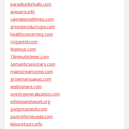
paradisefurballs.com
aveuere.info
cannabinoidtimes.com
greenproductsgui.com
healthconcerning.com
rojgarind.com
fewhour.com
18minutetimer.com
semanticseostars.com
mainstreamzone.com
growmarijuanas.com
webnshare.com
overlygeneralization.com
ethiopianetwork.org
gadgetsmesh.com
justicefornevada.com
leisuretours.info