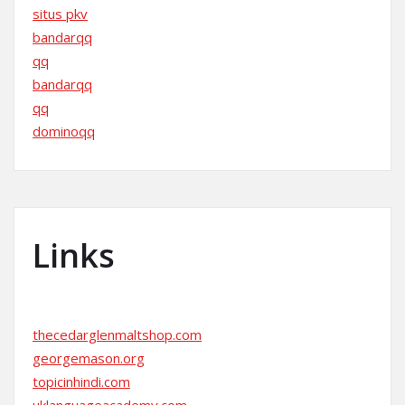
situs pkv
bandarqq
qq
bandarqq
qq
dominoqq
Links
thecedarglenmaltshop.com
georgemason.org
topicinhindi.com
uklanguageacademy.com