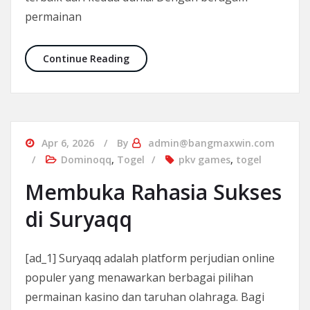
permainan
Ikut Kegembiraan di Elangqq: Diman
Continue Reading
Apr 6, 2026
By
admin@bangmaxwin.com
Dominoqq
,
Togel
pkv games
,
togel
Membuka Rahasia Sukses
di Suryaqq
[ad_1] Suryaqq adalah platform perjudian online
populer yang menawarkan berbagai pilihan
permainan kasino dan taruhan olahraga. Bagi