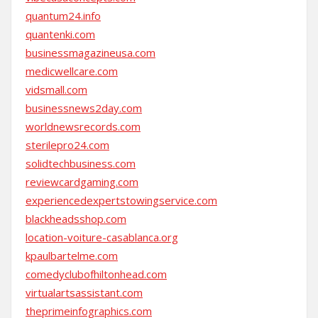
quantum24.info
quantenki.com
businessmagazineusa.com
medicwellcare.com
vidsmall.com
businessnews2day.com
worldnewsrecords.com
sterilepro24.com
solidtechbusiness.com
reviewcardgaming.com
experiencedexpertstowingservice.com
blackheadsshop.com
location-voiture-casablanca.org
kpaulbartelme.com
comedyclubofhiltonhead.com
virtualartsassistant.com
theprimeinfographics.com