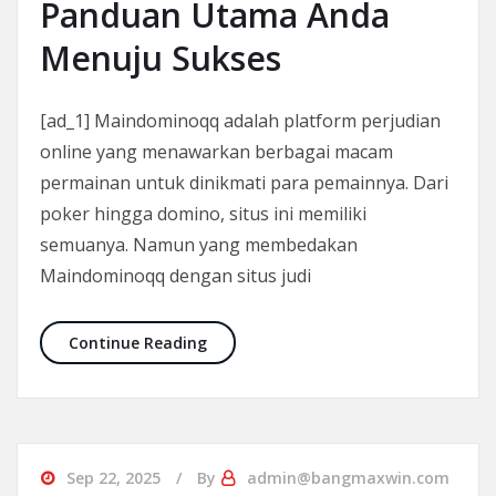
Panduan Utama Anda
Menuju Sukses
[ad_1] Maindominoqq adalah platform perjudian
online yang menawarkan berbagai macam
permainan untuk dinikmati para pemainnya. Dari
poker hingga domino, situs ini memiliki
semuanya. Namun yang membedakan
Maindominoqq dengan situs judi
Menangkan Besar dengan Maindomin
Continue Reading
Sep 22, 2025
By
admin@bangmaxwin.com