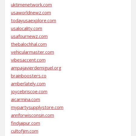
uktimenetwork.com
usaworldnewz.com
todayusaexplore.com
usalocality.com
usafournewz.com
thebalochhal.com
vehicularmaster.com
vibesaccent.com
ampajavierdemiguel.org
brainboosters.co
amberlately.com
joycebriscoe.com
aicarmina.com
mypartysupplystore.com
annforwisconsin.com
findjaipur.com
cultofjim.com