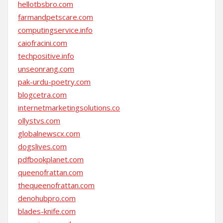
hellotbsbro.com
farmandpetscare.com
computingservice.info
caiofracini.com
techpositive.info
unseonrang.com
pak-urdu-poetry.com
blogcetra.com
internetmarketingsolutions.co
ollystvs.com
globalnewscx.com
dogslives.com
pdfbookplanet.com
queenofrattan.com
thequeenofrattan.com
denohubpro.com
blades-knife.com