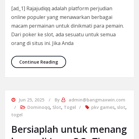
[ad_1] Rajajudiqq adalah platform perjudian
online populer yang menawarkan berbagai
macam permainan untuk dinikmati para pemain.
Dari poker ke slot, ada sesuatu untuk semua
orang di situs ini. Jika Anda
Panduan Utama untuk Menang Besar d
Continue Reading
Jun 25, 2025
By
admin@bangmaxwin.com
Dominoqq
,
Slot
,
Togel
pkv games
,
slot
,
togel
Bersiaplah untuk menang