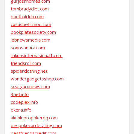
gurjoshhomes.com
tombradydiet.com
bonthaiclub.com
casusbelli-mod.com
bookplatesociety.com
lebnewsmedia.com
sonosonora.com
linkuusinternasional1.com
friendsroll.com
spiderclothing.net
wondergadgetsshop.com
seatgurunews.com
3net.info
codeplex.info
okena.info
akunidpropokerqq.com
bespokecardetailing.com
bestfriendscredit.com