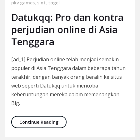
pkv games
,
slot
,
togel
Datukqq: Pro dan kontra
perjudian online di Asia
Tenggara
[ad_1] Perjudian online telah menjadi semakin
populer di Asia Tenggara dalam beberapa tahun
terakhir, dengan banyak orang beralih ke situs
web seperti Datukqq untuk mencoba
keberuntungan mereka dalam memenangkan
Big.
Datukqq: Pro dan kontra perjudian o
Continue Reading