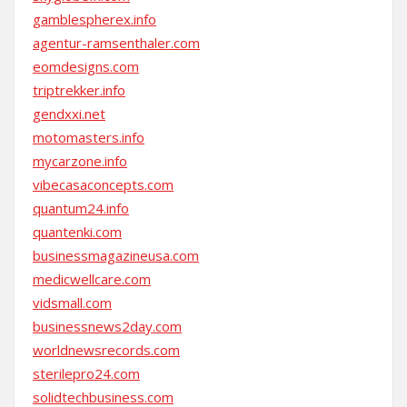
gamblespherex.info
agentur-ramsenthaler.com
eomdesigns.com
triptrekker.info
gendxxi.net
motomasters.info
mycarzone.info
vibecasaconcepts.com
quantum24.info
quantenki.com
businessmagazineusa.com
medicwellcare.com
vidsmall.com
businessnews2day.com
worldnewsrecords.com
sterilepro24.com
solidtechbusiness.com