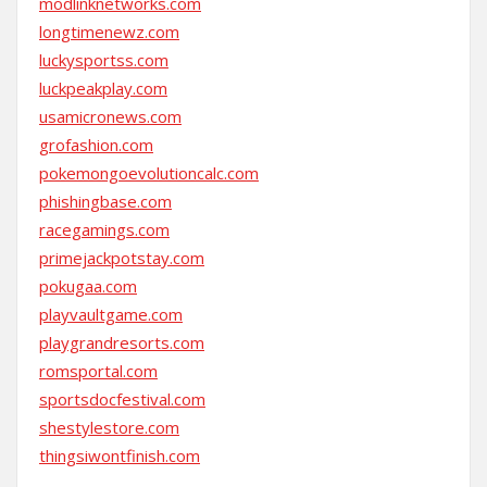
modlinknetworks.com
longtimenewz.com
luckysportss.com
luckpeakplay.com
usamicronews.com
grofashion.com
pokemongoevolutioncalc.com
phishingbase.com
racegamings.com
primejackpotstay.com
pokugaa.com
playvaultgame.com
playgrandresorts.com
romsportal.com
sportsdocfestival.com
shestylestore.com
thingsiwontfinish.com