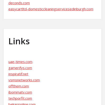
deconds.com
easycartltd-domesticcleaningservicesedinburgh.com
Links
uae-times.com
gamerifys.com
inspiratif.net
vsmsnetworks.com
offthem.com
ibommatv.com
techporfit.com
bekasionline.com