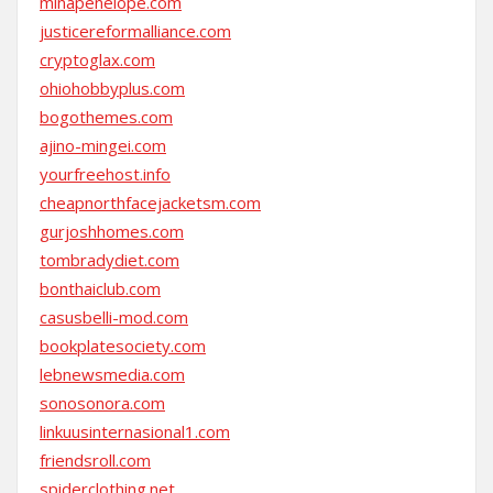
minapenelope.com
justicereformalliance.com
cryptoglax.com
ohiohobbyplus.com
bogothemes.com
ajino-mingei.com
yourfreehost.info
cheapnorthfacejacketsm.com
gurjoshhomes.com
tombradydiet.com
bonthaiclub.com
casusbelli-mod.com
bookplatesociety.com
lebnewsmedia.com
sonosonora.com
linkuusinternasional1.com
friendsroll.com
spiderclothing.net