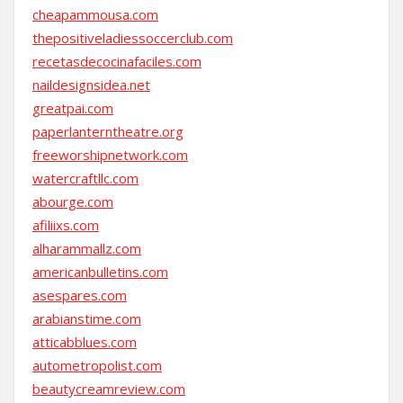
cheapammousa.com
thepositiveladiessoccerclub.com
recetasdecocinafaciles.com
naildesignsidea.net
greatpai.com
paperlanterntheatre.org
freeworshipnetwork.com
watercraftllc.com
abourge.com
afiliixs.com
alharammallz.com
americanbulletins.com
asespares.com
arabianstime.com
atticabblues.com
autometropolist.com
beautycreamreview.com