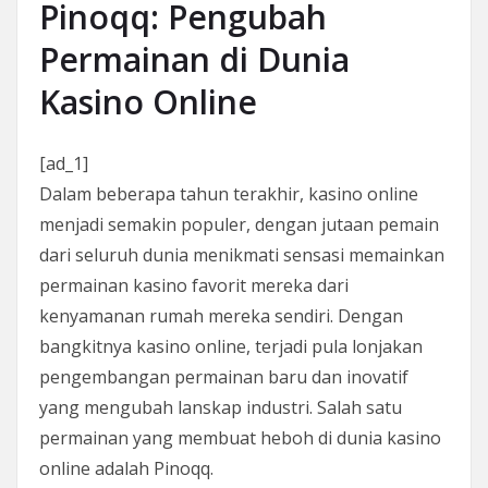
Pinoqq: Pengubah
Permainan di Dunia
Kasino Online
[ad_1]
Dalam beberapa tahun terakhir, kasino online
menjadi semakin populer, dengan jutaan pemain
dari seluruh dunia menikmati sensasi memainkan
permainan kasino favorit mereka dari
kenyamanan rumah mereka sendiri. Dengan
bangkitnya kasino online, terjadi pula lonjakan
pengembangan permainan baru dan inovatif
yang mengubah lanskap industri. Salah satu
permainan yang membuat heboh di dunia kasino
online adalah Pinoqq.