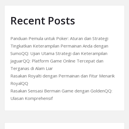
Recent Posts
Panduan Pemula untuk Poker: Aturan dan Strategi
Tingkatkan Keterampilan Permainan Anda dengan
SumoQQ: Ujian Utama Strategi dan Keterampilan
JaguarQQ: Platform Game Online Tercepat dan
Terganas di Alam Liar
Rasakan Royalti dengan Permainan dan Fitur Menarik
RoyalQQ
Rasakan Sensasi Bermain Game dengan GoldenQQ:
Ulasan Komprehensif