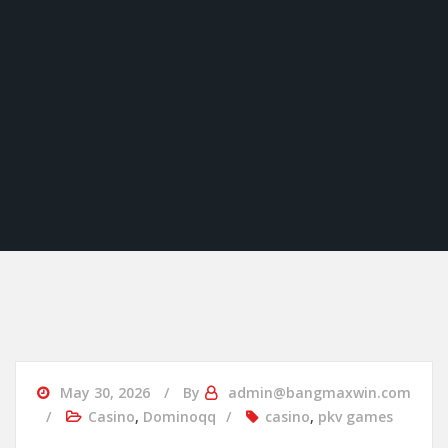
May 30, 2026
By
admin@bangmaxwin.com
Casino
,
Dominoqq
casino
,
pkv games