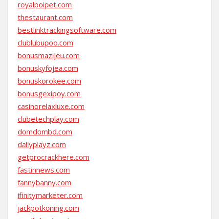
royalpoipet.com
thestaurant.com
bestlinktrackingsoftware.com
clublubupoo.com
bonusmazijeu.com
bonuskyfojea.com
bonuskorokee.com
bonusgexipoy.com
casinorelaxluxe.com
clubetechplay.com
domdombd.com
dailyplayz.com
getprocrackhere.com
fastinnews.com
fannybanny.com
ifinitymarketer.com
jackpotkoning.com