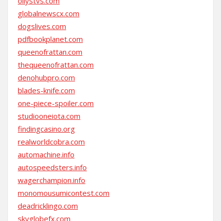
ollystvs.com
globalnewscx.com
dogslives.com
pdfbookplanet.com
queenofrattan.com
thequeenofrattan.com
denohubpro.com
blades-knife.com
one-piece-spoiler.com
studiooneiota.com
findingcasino.org
realworldcobra.com
automachine.info
autospeedsters.info
wagerchampion.info
monomousumicontest.com
deadricklingo.com
skyglobefx.com