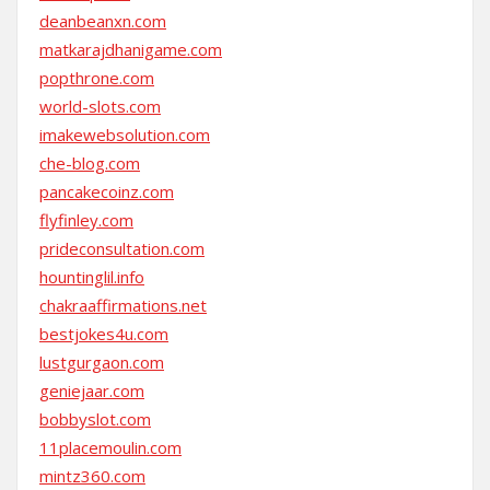
deanbeanxn.com
matkarajdhanigame.com
popthrone.com
world-slots.com
imakewebsolution.com
che-blog.com
pancakecoinz.com
flyfinley.com
prideconsultation.com
hountinglil.info
chakraaffirmations.net
bestjokes4u.com
lustgurgaon.com
geniejaar.com
bobbyslot.com
11placemoulin.com
mintz360.com