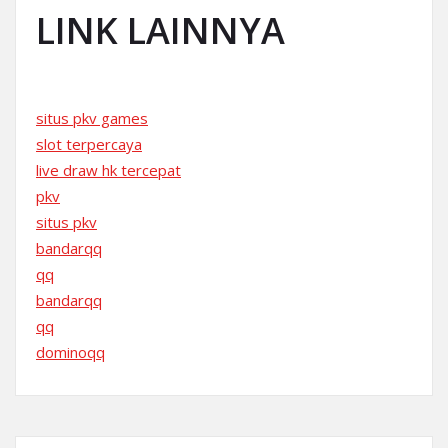
LINK LAINNYA
situs pkv games
slot terpercaya
live draw hk tercepat
pkv
situs pkv
bandarqq
qq
bandarqq
qq
dominoqq