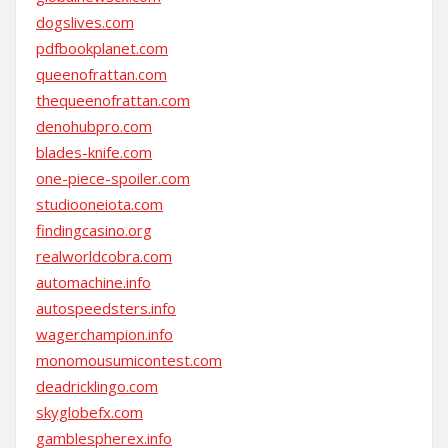
dogslives.com
pdfbookplanet.com
queenofrattan.com
thequeenofrattan.com
denohubpro.com
blades-knife.com
one-piece-spoiler.com
studiooneiota.com
findingcasino.org
realworldcobra.com
automachine.info
autospeedsters.info
wagerchampion.info
monomousumicontest.com
deadricklingo.com
skyglobefx.com
gamblespherex.info