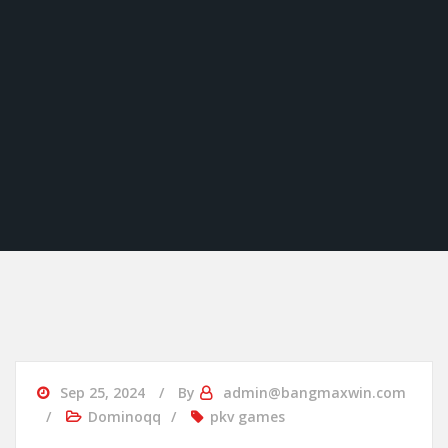
Sep 25, 2024
By
admin@bangmaxwin.com
Dominoqq
pkv games