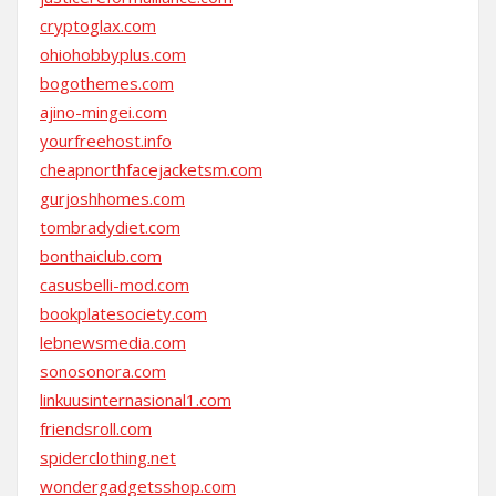
cryptoglax.com
ohiohobbyplus.com
bogothemes.com
ajino-mingei.com
yourfreehost.info
cheapnorthfacejacketsm.com
gurjoshhomes.com
tombradydiet.com
bonthaiclub.com
casusbelli-mod.com
bookplatesociety.com
lebnewsmedia.com
sonosonora.com
linkuusinternasional1.com
friendsroll.com
spiderclothing.net
wondergadgetsshop.com