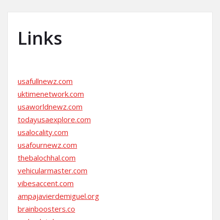
Links
usafullnewz.com
uktimenetwork.com
usaworldnewz.com
todayusaexplore.com
usalocality.com
usafournewz.com
thebalochhal.com
vehicularmaster.com
vibesaccent.com
ampajavierdemiguel.org
brainboosters.co