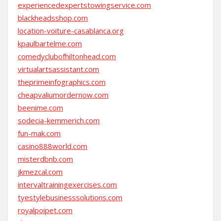
experiencedexpertstowingservice.com
blackheadsshop.com
location-voiture-casablanca.org
kpaulbartelme.com
comedyclubofhiltonhead.com
virtualartsassistant.com
theprimeinfographics.com
cheapvaliumordernow.com
beenime.com
sodecia-kemmerich.com
fun-mak.com
casino888world.com
misterdbnb.com
jkmezcal.com
intervaltrainingexercises.com
tyestylebusinesssolutions.com
royalpoipet.com