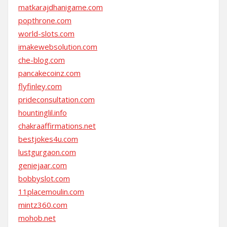
matkarajdhanigame.com
popthrone.com
world-slots.com
imakewebsolution.com
che-blog.com
pancakecoinz.com
flyfinley.com
prideconsultation.com
hountinglil.info
chakraaffirmations.net
bestjokes4u.com
lustgurgaon.com
geniejaar.com
bobbyslot.com
11placemoulin.com
mintz360.com
mohob.net