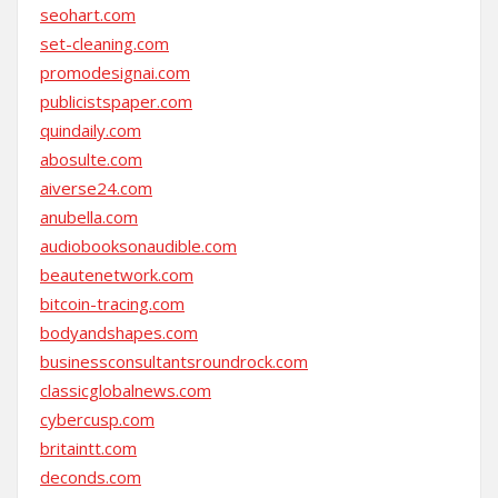
seohart.com
set-cleaning.com
promodesignai.com
publicistspaper.com
quindaily.com
abosulte.com
aiverse24.com
anubella.com
audiobooksonaudible.com
beautenetwork.com
bitcoin-tracing.com
bodyandshapes.com
businessconsultantsroundrock.com
classicglobalnews.com
cybercusp.com
britaintt.com
deconds.com