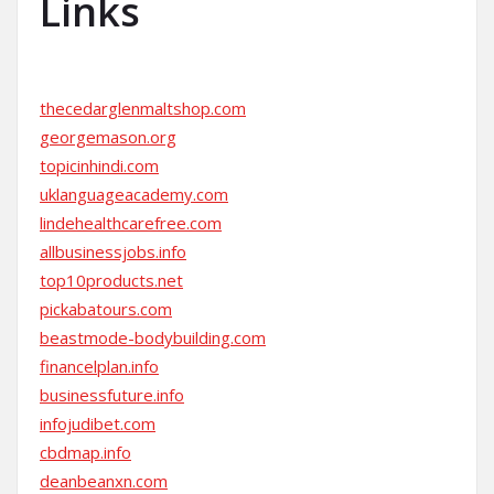
Links
thecedarglenmaltshop.com
georgemason.org
topicinhindi.com
uklanguageacademy.com
lindehealthcarefree.com
allbusinessjobs.info
top10products.net
pickabatours.com
beastmode-bodybuilding.com
financelplan.info
businessfuture.info
infojudibet.com
cbdmap.info
deanbeanxn.com