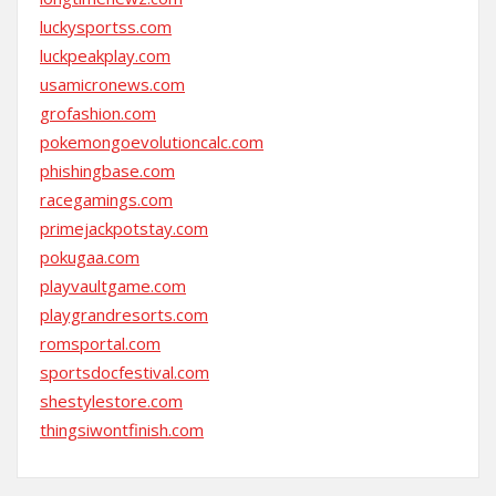
luckysportss.com
luckpeakplay.com
usamicronews.com
grofashion.com
pokemongoevolutioncalc.com
phishingbase.com
racegamings.com
primejackpotstay.com
pokugaa.com
playvaultgame.com
playgrandresorts.com
romsportal.com
sportsdocfestival.com
shestylestore.com
thingsiwontfinish.com