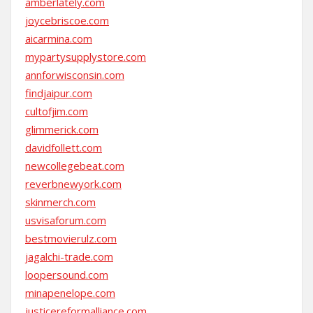
amberlately.com
joycebriscoe.com
aicarmina.com
mypartysupplystore.com
annforwisconsin.com
findjaipur.com
cultofjim.com
glimmerick.com
davidfollett.com
newcollegebeat.com
reverbnewyork.com
skinmerch.com
usvisaforum.com
bestmovierulz.com
jagalchi-trade.com
loopersound.com
minapenelope.com
justicereformalliance.com