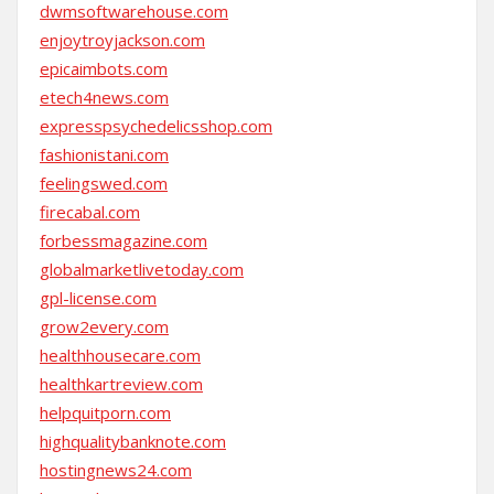
dwmsoftwarehouse.com
enjoytroyjackson.com
epicaimbots.com
etech4news.com
expresspsychedelicsshop.com
fashionistani.com
feelingswed.com
firecabal.com
forbessmagazine.com
globalmarketlivetoday.com
gpl-license.com
grow2every.com
healthhousecare.com
healthkartreview.com
helpquitporn.com
highqualitybanknote.com
hostingnews24.com