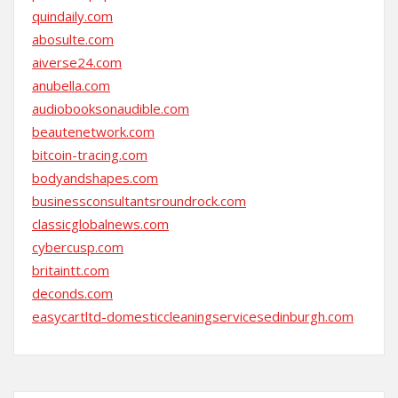
quindaily.com
abosulte.com
aiverse24.com
anubella.com
audiobooksonaudible.com
beautenetwork.com
bitcoin-tracing.com
bodyandshapes.com
businessconsultantsroundrock.com
classicglobalnews.com
cybercusp.com
britaintt.com
deconds.com
easycartltd-domesticcleaningservicesedinburgh.com