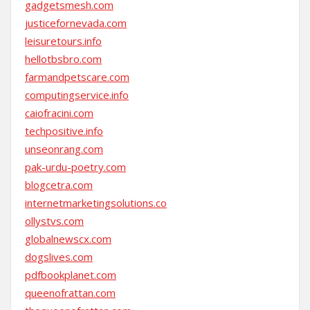
gadgetsmesh.com
justicefornevada.com
leisuretours.info
hellotbsbro.com
farmandpetscare.com
computingservice.info
caiofracini.com
techpositive.info
unseonrang.com
pak-urdu-poetry.com
blogcetra.com
internetmarketingsolutions.co
ollystvs.com
globalnewscx.com
dogslives.com
pdfbookplanet.com
queenofrattan.com