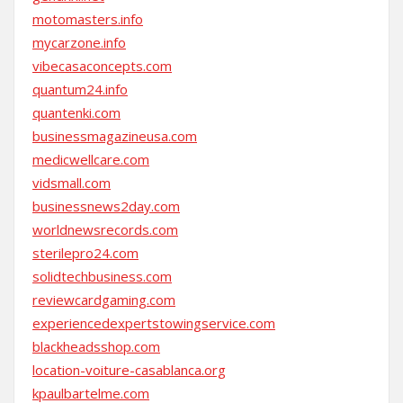
motomasters.info
mycarzone.info
vibecasaconcepts.com
quantum24.info
quantenki.com
businessmagazineusa.com
medicwellcare.com
vidsmall.com
businessnews2day.com
worldnewsrecords.com
sterilepro24.com
solidtechbusiness.com
reviewcardgaming.com
experiencedexpertstowingservice.com
blackheadsshop.com
location-voiture-casablanca.org
kpaulbartelme.com