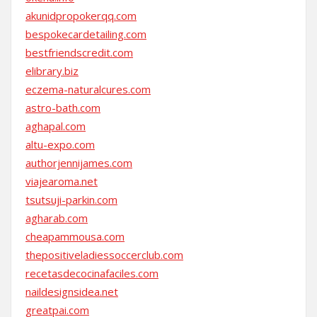
akunidpropokerqq.com
bespokecardetailing.com
bestfriendscredit.com
elibrary.biz
eczema-naturalcures.com
astro-bath.com
aghapal.com
altu-expo.com
authorjennijames.com
viajearoma.net
tsutsuji-parkin.com
agharab.com
cheapammousa.com
thepositiveladiessoccerclub.com
recetasdecocinafaciles.com
naildesignsidea.net
greatpai.com