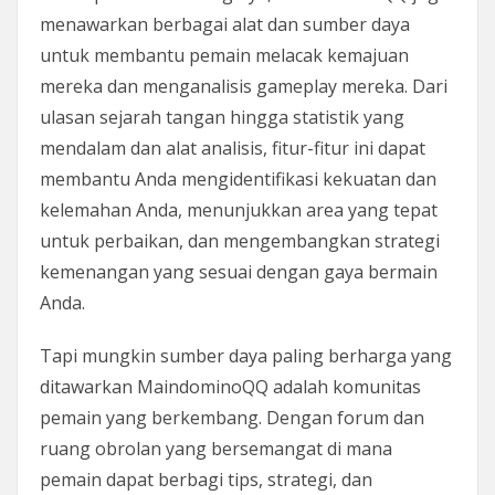
menawarkan berbagai alat dan sumber daya
untuk membantu pemain melacak kemajuan
mereka dan menganalisis gameplay mereka. Dari
ulasan sejarah tangan hingga statistik yang
mendalam dan alat analisis, fitur-fitur ini dapat
membantu Anda mengidentifikasi kekuatan dan
kelemahan Anda, menunjukkan area yang tepat
untuk perbaikan, dan mengembangkan strategi
kemenangan yang sesuai dengan gaya bermain
Anda.
Tapi mungkin sumber daya paling berharga yang
ditawarkan MaindominoQQ adalah komunitas
pemain yang berkembang. Dengan forum dan
ruang obrolan yang bersemangat di mana
pemain dapat berbagi tips, strategi, dan