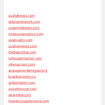
usafullnewz.com
uktimenetwork.com
usaworldnewz.com
todayusaexplore.com
usalocality.com
usafournewz.com
thebalochhal.com
vehicularmaster.com
vibesaccent.com
ampajavierdemiguel.org
brainboosters.co
amberlately.com
joycebriscoe.com
aicarmina.com
mypartysupplystore.com