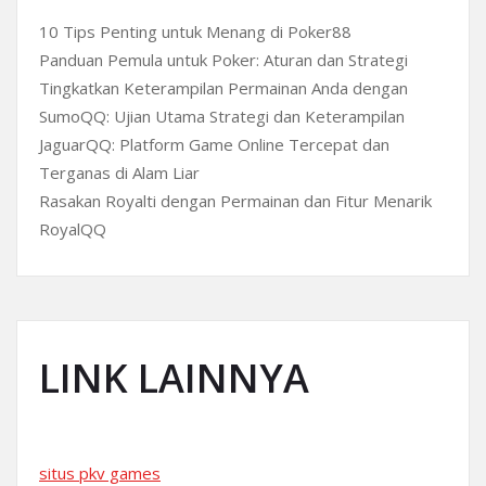
10 Tips Penting untuk Menang di Poker88
Panduan Pemula untuk Poker: Aturan dan Strategi
Tingkatkan Keterampilan Permainan Anda dengan
SumoQQ: Ujian Utama Strategi dan Keterampilan
JaguarQQ: Platform Game Online Tercepat dan
Terganas di Alam Liar
Rasakan Royalti dengan Permainan dan Fitur Menarik
RoyalQQ
LINK LAINNYA
situs pkv games