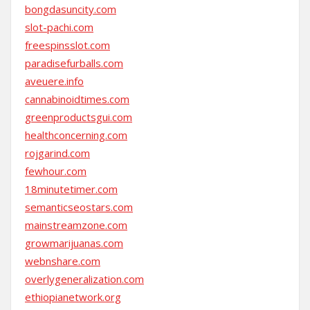
bongdasuncity.com
slot-pachi.com
freespinsslot.com
paradisefurballs.com
aveuere.info
cannabinoidtimes.com
greenproductsgui.com
healthconcerning.com
rojgarind.com
fewhour.com
18minutetimer.com
semanticseostars.com
mainstreamzone.com
growmarijuanas.com
webnshare.com
overlygeneralization.com
ethiopianetwork.org