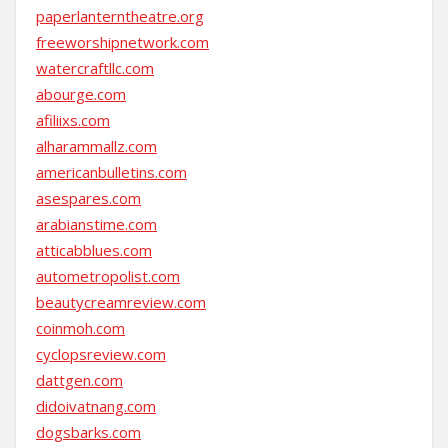
paperlanterntheatre.org
freeworshipnetwork.com
watercraftllc.com
abourge.com
afiliixs.com
alharammallz.com
americanbulletins.com
asespares.com
arabianstime.com
atticabblues.com
autometropolist.com
beautycreamreview.com
coinmoh.com
cyclopsreview.com
dattgen.com
didoivatnang.com
dogsbarks.com