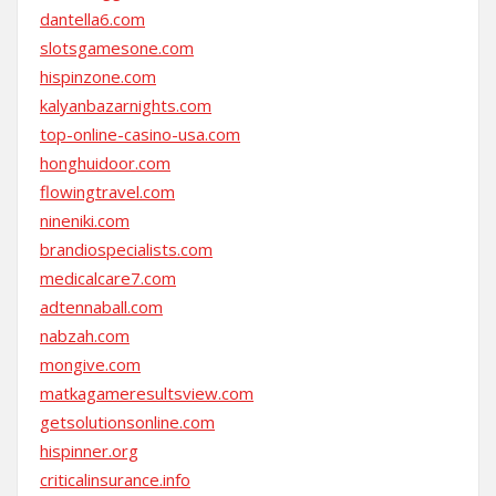
dantella6.com
slotsgamesone.com
hispinzone.com
kalyanbazarnights.com
top-online-casino-usa.com
honghuidoor.com
flowingtravel.com
nineniki.com
brandiospecialists.com
medicalcare7.com
adtennaball.com
nabzah.com
mongive.com
matkagameresultsview.com
getsolutionsonline.com
hispinner.org
criticalinsurance.info