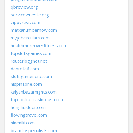
qbreview.org
servicewueste.org
zippyrevs.com
matkanumbernow.com
myjobcirculars.com
healthmoreoverfitness.com
topslotxgames.com
routerloggnet.net
dantella6.com
slotsgamesone.com
hispinzone.com
kalyanbazarnights.com
top-online-casino-usa.com
honghuidoor.com
flowingtravel.com
nineniki.com
brandiospecialists.com