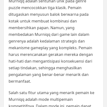
Murniqq adalah sentuhan unik pada genre
puzzle mencocokkan tiga klasik. Pemain
ditugaskan menyusun balok berwarna pada
kotak untuk membuat kombinasi dan
membersihkan papan. Namun, yang
membedakan Murniqq dari game lain dalam
genrenya adalah kedalaman strategis dan
mekanisme gameplay yang kompleks. Pemain
harus merencanakan gerakan mereka dengan
hati-hati dan mengantisipasi konsekuensi dari
setiap tindakan, sehingga menghasilkan
pengalaman yang benar-benar menarik dan
bermanfaat.
Salah satu fitur utama yang menarik pemain ke
Murniqq adalah mode multipemain
kompetitifnya. Dalam mode ini, pemain dapat