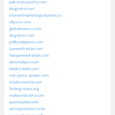
pak-urdu-poetry.com
blogcetra.com
internetmarketingsolutions.co
ollystvs.com
globalnewscx.com
dogslives.com
pdfbookplanet.com
queenofrattan.com
thequeenofrattan.com
denohubpro.com
blades-knife.com
one-piece-spoiler.com
studiooneiota.com
findingcasino.org
realworldcobra.com
automachine.info
autospeedsters.info