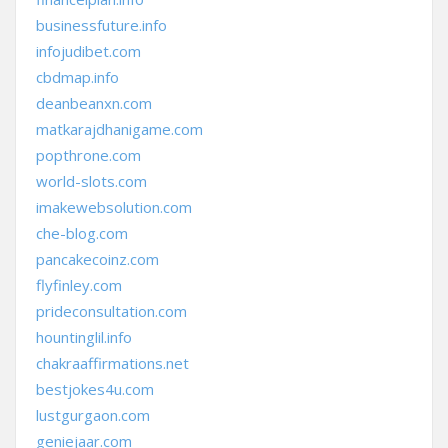
businessfuture.info
infojudibet.com
cbdmap.info
deanbeanxn.com
matkarajdhanigame.com
popthrone.com
world-slots.com
imakewebsolution.com
che-blog.com
pancakecoinz.com
flyfinley.com
prideconsultation.com
hountinglil.info
chakraaffirmations.net
bestjokes4u.com
lustgurgaon.com
geniejaar.com