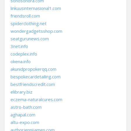
sonosonora.com
linkuusinternasional1.com
friendsroll.com
spiderclothing.net
wondergadgetsshop.com
seatgurunews.com
3net.info
codeplex.info
okena.info
akunidpropokerqq.com
bespokecardetailing.com
bestfriendscredit.com
elibrary.biz
eczema-naturalcures.com
astro-bath.com
aghapal.com
altu-expo.com
authorjennijames.com