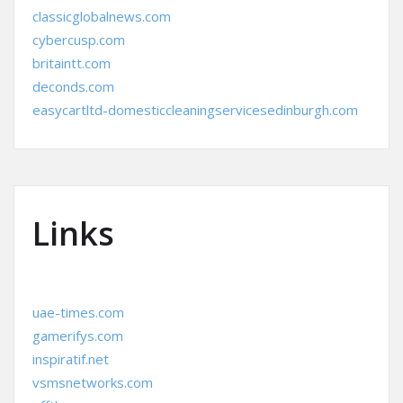
classicglobalnews.com
cybercusp.com
britaintt.com
deconds.com
easycartltd-domesticcleaningservicesedinburgh.com
Links
uae-times.com
gamerifys.com
inspiratif.net
vsmsnetworks.com