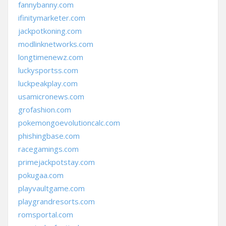
fannybanny.com
ifinitymarketer.com
jackpotkoning.com
modlinknetworks.com
longtimenewz.com
luckysportss.com
luckpeakplay.com
usamicronews.com
grofashion.com
pokemongoevolutioncalc.com
phishingbase.com
racegamings.com
primejackpotstay.com
pokugaa.com
playvaultgame.com
playgrandresorts.com
romsportal.com