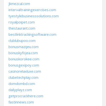
jkmezcal.com
intervaltrainingexercises.com
tyestylebusinesssolutions.com
royalpoipet.com
thestaurant.com
bestlinktrackingsoftware.com
clublubupoo.com
bonusmazijeu.com
bonuskyfojea.com
bonuskorokee.com
bonusgexipoy.com
casinorelaxluxe.com
clubetechplay.com
domdombd.com
dailyplayz.com
getprocrackhere.com
fastinnews.com