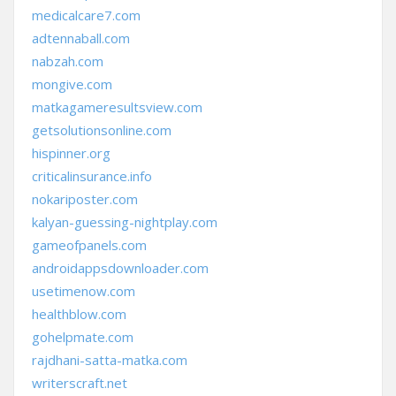
medicalcare7.com
adtennaball.com
nabzah.com
mongive.com
matkagameresultsview.com
getsolutionsonline.com
hispinner.org
criticalinsurance.info
nokariposter.com
kalyan-guessing-nightplay.com
gameofpanels.com
androidappsdownloader.com
usetimenow.com
healthblow.com
gohelpmate.com
rajdhani-satta-matka.com
writerscraft.net