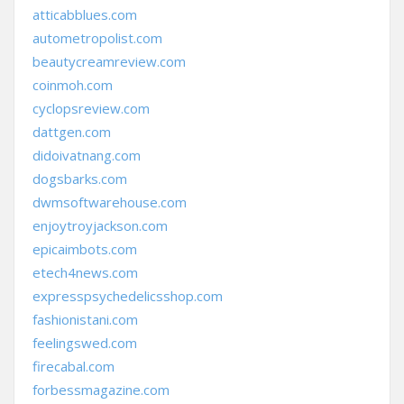
atticabblues.com
autometropolist.com
beautycreamreview.com
coinmoh.com
cyclopsreview.com
dattgen.com
didoivatnang.com
dogsbarks.com
dwmsoftwarehouse.com
enjoytroyjackson.com
epicaimbots.com
etech4news.com
expresspsychedelicsshop.com
fashionistani.com
feelingswed.com
firecabal.com
forbessmagazine.com