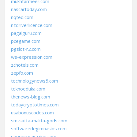
mukhtarmeer.com
nascartoday.com
nqted.com
nzdriverlicence.com
pagalguru.com
pcegame.com
pgslot-r2.com
ws-expression.com
zchotels.com
zepfo.com
technologynews5.com
teknoeduka.com
thenews-blog.com
todaycryptotimes.com
usabonuscodes.com
sm-satta-makta-gods.com
softwaredegimnasios.com
soopermagazine.com