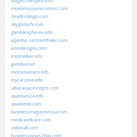
wagerchampion.info
monomousumicontest.com
deadricklingo.com
skyglobefx.com
gamblespherex.info
agentur-ramsenthaler.com
eomdesigns.com
triptrekker.info
gendxxi.net
motomasters.info
mycarzone.info
vibecasaconcepts.com
quantum24.info
quantenki.com
businessmagazineusa.com
medicwellcare.com
vidsmall.com
businessnews2day.com