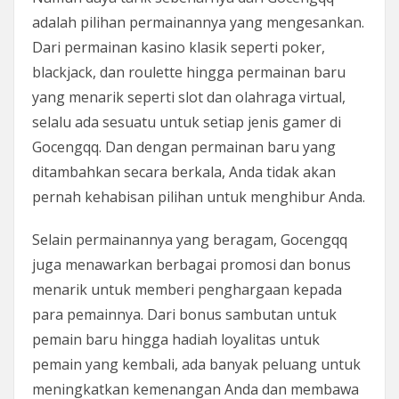
adalah pilihan permainannya yang mengesankan.
Dari permainan kasino klasik seperti poker,
blackjack, dan roulette hingga permainan baru
yang menarik seperti slot dan olahraga virtual,
selalu ada sesuatu untuk setiap jenis gamer di
Gocengqq. Dan dengan permainan baru yang
ditambahkan secara berkala, Anda tidak akan
pernah kehabisan pilihan untuk menghibur Anda.
Selain permainannya yang beragam, Gocengqq
juga menawarkan berbagai promosi dan bonus
menarik untuk memberi penghargaan kepada
para pemainnya. Dari bonus sambutan untuk
pemain baru hingga hadiah loyalitas untuk
pemain yang kembali, ada banyak peluang untuk
meningkatkan kemenangan Anda dan membawa