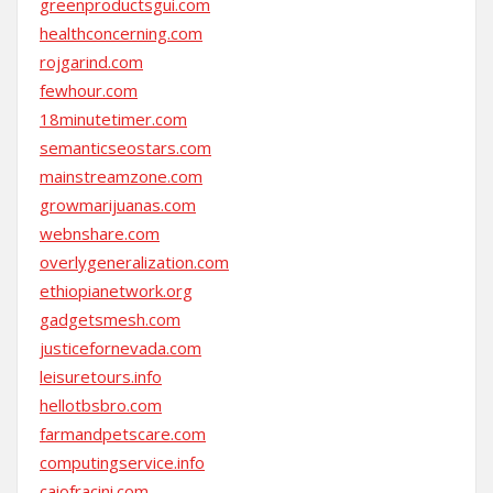
greenproductsgui.com
healthconcerning.com
rojgarind.com
fewhour.com
18minutetimer.com
semanticseostars.com
mainstreamzone.com
growmarijuanas.com
webnshare.com
overlygeneralization.com
ethiopianetwork.org
gadgetsmesh.com
justicefornevada.com
leisuretours.info
hellotbsbro.com
farmandpetscare.com
computingservice.info
caiofracini.com