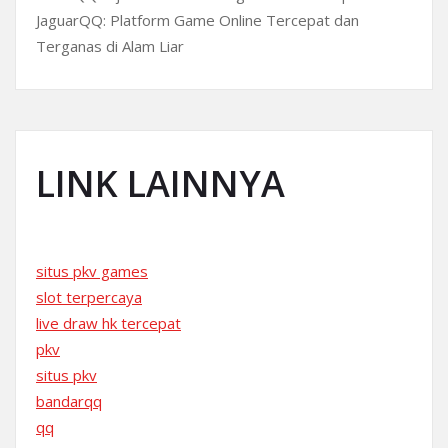
JaguarQQ: Platform Game Online Tercepat dan
Terganas di Alam Liar
LINK LAINNYA
situs pkv games
slot terpercaya
live draw hk tercepat
pkv
situs pkv
bandarqq
qq