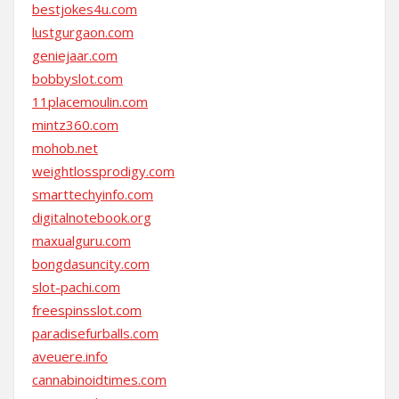
bestjokes4u.com
lustgurgaon.com
geniejaar.com
bobbyslot.com
11placemoulin.com
mintz360.com
mohob.net
weightlossprodigy.com
smarttechyinfo.com
digitalnotebook.org
maxualguru.com
bongdasuncity.com
slot-pachi.com
freespinsslot.com
paradisefurballs.com
aveuere.info
cannabinoidtimes.com