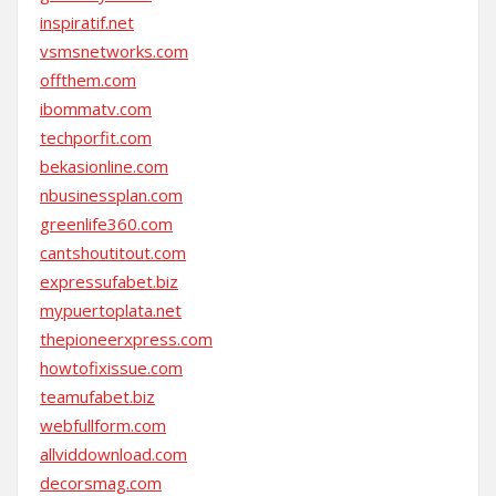
inspiratif.net
vsmsnetworks.com
offthem.com
ibommatv.com
techporfit.com
bekasionline.com
nbusinessplan.com
greenlife360.com
cantshoutitout.com
expressufabet.biz
mypuertoplata.net
thepioneerxpress.com
howtofixissue.com
teamufabet.biz
webfullform.com
allviddownload.com
decorsmag.com