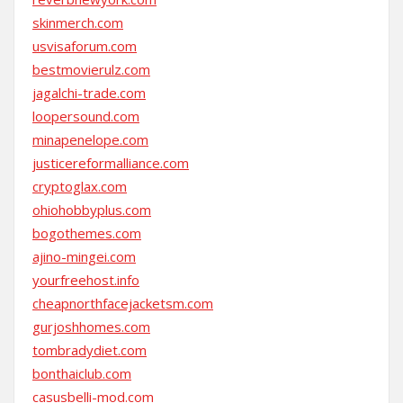
skinmerch.com
usvisaforum.com
bestmovierulz.com
jagalchi-trade.com
loopersound.com
minapenelope.com
justicereformalliance.com
cryptoglax.com
ohiohobbyplus.com
bogothemes.com
ajino-mingei.com
yourfreehost.info
cheapnorthfacejacketsm.com
gurjoshhomes.com
tombradydiet.com
bonthaiclub.com
casusbelli-mod.com