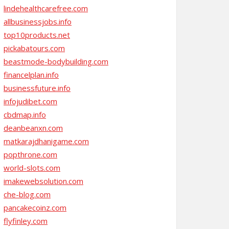
lindehealthcarefree.com
allbusinessjobs.info
top10products.net
pickabatours.com
beastmode-bodybuilding.com
financelplan.info
businessfuture.info
infojudibet.com
cbdmap.info
deanbeanxn.com
matkarajdhanigame.com
popthrone.com
world-slots.com
imakewebsolution.com
che-blog.com
pancakecoinz.com
flyfinley.com