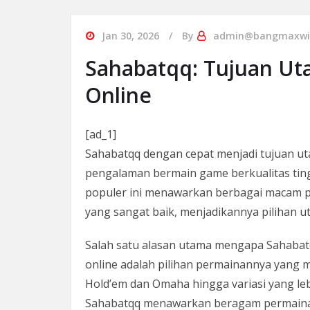
Jan 30, 2026
By
admin@bangmaxwi
Sahabatqq: Tujuan Ut
Online
[ad_1]
Sahabatqq dengan cepat menjadi tujuan ut
pengalaman bermain game berkualitas tingg
populer ini menawarkan berbagai macam 
yang sangat baik, menjadikannya pilihan u
Salah satu alasan utama mengapa Sahabatq
online adalah pilihan permainannya yang m
Hold’em dan Omaha hingga variasi yang leb
Sahabatqq menawarkan beragam permainan 