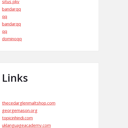
situs pkv
bandarqq
qq
bandarqq
qq
dominoqq
Links
thecedarglenmaltshop.com
georgemason.org
topicinhindi.com
uklanguageacademy.com