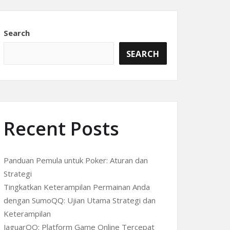
Search
SEARCH
Recent Posts
Panduan Pemula untuk Poker: Aturan dan
Strategi
Tingkatkan Keterampilan Permainan Anda
dengan SumoQQ: Ujian Utama Strategi dan
Keterampilan
JaguarQQ: Platform Game Online Tercepat