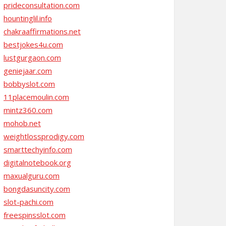
prideconsultation.com
hountinglil.info
chakraaffirmations.net
bestjokes4u.com
lustgurgaon.com
geniejaar.com
bobbyslot.com
11placemoulin.com
mintz360.com
mohob.net
weightlossprodigy.com
smarttechyinfo.com
digitalnotebook.org
maxualguru.com
bongdasuncity.com
slot-pachi.com
freespinsslot.com