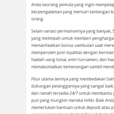
Anda seorang pemula yang ingin mempelaja
berpengalaman yang mencari tantangan ba
orang.
Selain variasi permainannya yang banyak
yang melimpah untuk memberi penghargaa
memanfaatkan bonus sambutan saat merek
memperoleh poin loyalitas dengan bermain 
hadiah uang tunai, entri turnamen, dan h
memaksimalkan kemenangan sambil menikm
Fitur utama lainnya yang membedakan Sahab
dukungan pelanggannya yang sangat baik.
dan ramah tersedia 24/7 untuk membantu 
pun yang mungkin mereka miliki. Baik An
memerlukan bantuan untuk deposit atau p