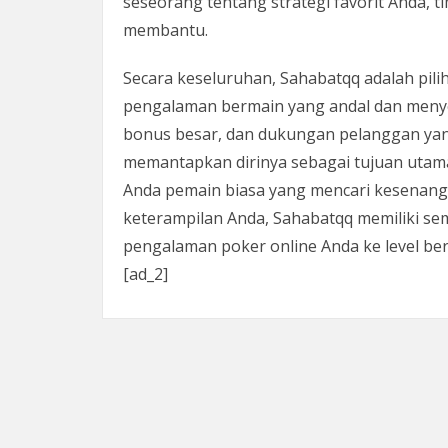
seseorang tentang strategi favorit Anda, 
membantu.
Secara keseluruhan, Sahabatqq adalah pil
pengalaman bermain yang andal dan meny
bonus besar, dan dukungan pelanggan yan
memantapkan dirinya sebagai tujuan utama
Anda pemain biasa yang mencari kesenang
keterampilan Anda, Sahabatqq memiliki 
pengalaman poker online Anda ke level ber
[ad_2]