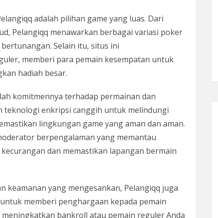
langiqq adalah pilihan game yang luas. Dari
ud, Pelangiqq menawarkan berbagai variasi poker
rtunangan. Selain itu, situs ini
guler, memberi para pemain kesempatan untuk
kan hadiah besar.
adalah komitmennya terhadap permainan dan
 teknologi enkripsi canggih untuk melindungi
memastikan lingkungan game yang aman dan aman.
m moderator berpengalaman yang memantau
 kecurangan dan memastikan lapangan bermain
dan keamanan yang mengesankan, Pelangiqq juga
 untuk memberi penghargaan kepada pemain
n meningkatkan bankroll atau pemain reguler Anda