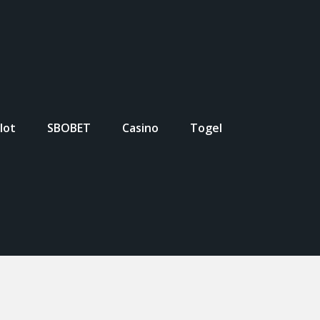
lot
SBOBET
Casino
Togel