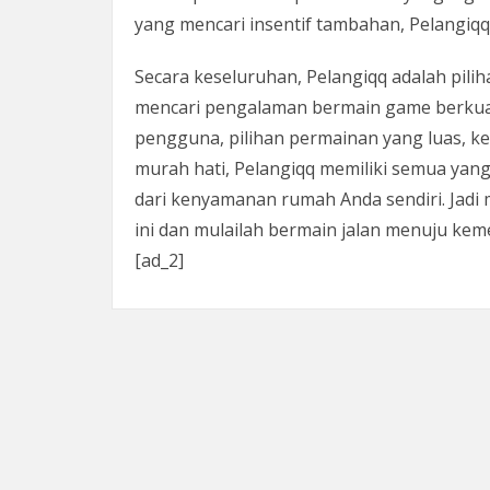
yang mencari insentif tambahan, Pelangiq
Secara keseluruhan, Pelangiqq adalah pil
mencari pengalaman bermain game berkual
pengguna, pilihan permainan yang luas, k
murah hati, Pelangiqq memiliki semua yan
dari kenyamanan rumah Anda sendiri. Jadi
ini dan mulailah bermain jalan menuju ke
[ad_2]