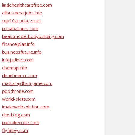
lindehealthcarefree.com
allbusinessjobs.info
top10products.net
pickabatours.com
beastmode-bodybuilding.com
financelplan.info
businessfuture.info
infojudibet.com
cbdmap.info
deanbeanxn.com
matkarajdhanigame.com
popthrone.com
world-slots.com
imakewebsolution.com
che-blog.com
pancakecoinz.com
flyfinley.com