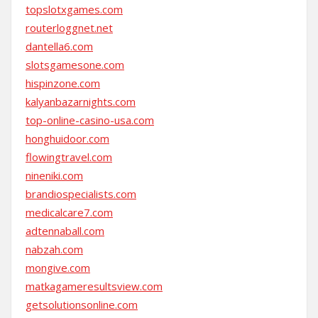
topslotxgames.com
routerloggnet.net
dantella6.com
slotsgamesone.com
hispinzone.com
kalyanbazarnights.com
top-online-casino-usa.com
honghuidoor.com
flowingtravel.com
nineniki.com
brandiospecialists.com
medicalcare7.com
adtennaball.com
nabzah.com
mongive.com
matkagameresultsview.com
getsolutionsonline.com