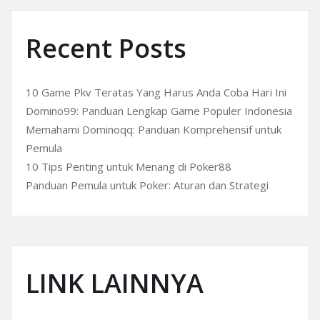
Recent Posts
10 Game Pkv Teratas Yang Harus Anda Coba Hari Ini
Domino99: Panduan Lengkap Game Populer Indonesia
Memahami Dominoqq: Panduan Komprehensif untuk
Pemula
10 Tips Penting untuk Menang di Poker88
Panduan Pemula untuk Poker: Aturan dan Strategi
LINK LAINNYA