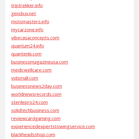
triptrekker.info
gendxxi.net
motomasters.info
mycarzone.info
vibecasaconcepts.com
quantum24.info
quantenki.com
businessmagazineusa.com
medicwellcare.com
vidsmall.com
businessnews2day.com
worldnewsrecords.com
sterilepro24.com
solidtechbusiness.com
reviewcardgaming.com
experiencedexpertstowingservice.com
blackheadsshop.com