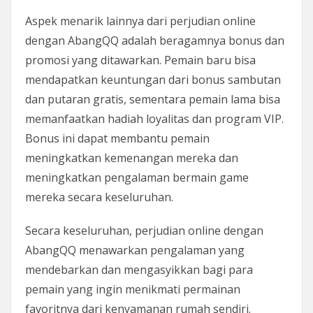
Aspek menarik lainnya dari perjudian online
dengan AbangQQ adalah beragamnya bonus dan
promosi yang ditawarkan. Pemain baru bisa
mendapatkan keuntungan dari bonus sambutan
dan putaran gratis, sementara pemain lama bisa
memanfaatkan hadiah loyalitas dan program VIP.
Bonus ini dapat membantu pemain
meningkatkan kemenangan mereka dan
meningkatkan pengalaman bermain game
mereka secara keseluruhan.
Secara keseluruhan, perjudian online dengan
AbangQQ menawarkan pengalaman yang
mendebarkan dan mengasyikkan bagi para
pemain yang ingin menikmati permainan
favoritnya dari kenyamanan rumah sendiri.