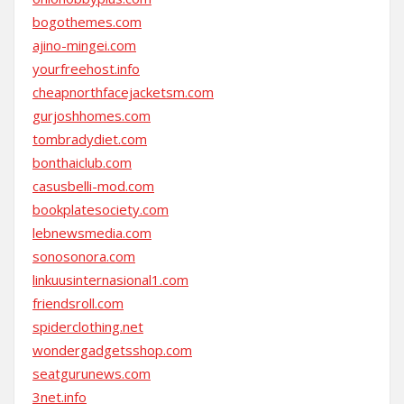
bogothemes.com
ajino-mingei.com
yourfreehost.info
cheapnorthfacejacketsm.com
gurjoshhomes.com
tombradydiet.com
bonthaiclub.com
casusbelli-mod.com
bookplatesociety.com
lebnewsmedia.com
sonosonora.com
linkuusinternasional1.com
friendsroll.com
spiderclothing.net
wondergadgetsshop.com
seatgurunews.com
3net.info