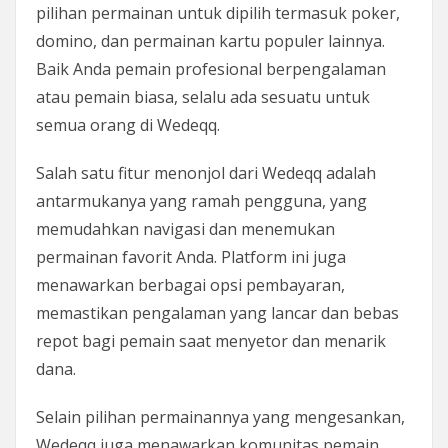
pilihan permainan untuk dipilih termasuk poker,
domino, dan permainan kartu populer lainnya.
Baik Anda pemain profesional berpengalaman
atau pemain biasa, selalu ada sesuatu untuk
semua orang di Wedeqq.
Salah satu fitur menonjol dari Wedeqq adalah
antarmukanya yang ramah pengguna, yang
memudahkan navigasi dan menemukan
permainan favorit Anda. Platform ini juga
menawarkan berbagai opsi pembayaran,
memastikan pengalaman yang lancar dan bebas
repot bagi pemain saat menyetor dan menarik
dana.
Selain pilihan permainannya yang mengesankan,
Wedeqq juga menawarkan komunitas pemain