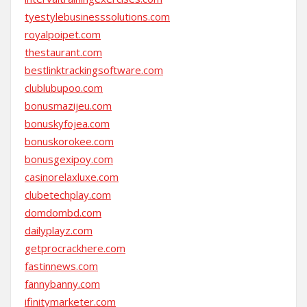
tyestylebusinesssolutions.com
royalpoipet.com
thestaurant.com
bestlinktrackingsoftware.com
clublubupoo.com
bonusmazijeu.com
bonuskyfojea.com
bonuskorokee.com
bonusgexipoy.com
casinorelaxluxe.com
clubetechplay.com
domdombd.com
dailyplayz.com
getprocrackhere.com
fastinnews.com
fannybanny.com
ifinitymarketer.com