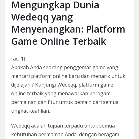
Mengungkap Dunia
Wedeqq yang
Menyenangkan: Platform
Game Online Terbaik
[ad_1]
Apakah Anda seorang penggemar game yang
mencari platform online baru dan menarik untuk
dijelajahi? Kunjungi Wedeqq, platform game
online terbaik yang menawarkan beragam
permainan dan fitur untuk pemain dari semua
tingkat keahlian.
Wedeqq adalah tujuan terpadu untuk semua
kebutuhan permainan Anda, dengan beragam