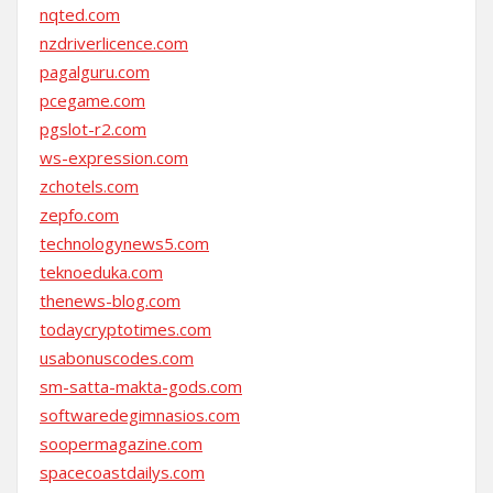
nqted.com
nzdriverlicence.com
pagalguru.com
pcegame.com
pgslot-r2.com
ws-expression.com
zchotels.com
zepfo.com
technologynews5.com
teknoeduka.com
thenews-blog.com
todaycryptotimes.com
usabonuscodes.com
sm-satta-makta-gods.com
softwaredegimnasios.com
soopermagazine.com
spacecoastdailys.com