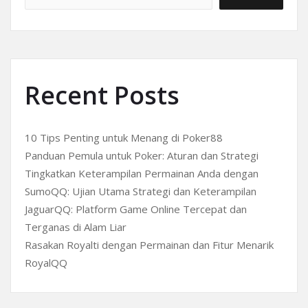
Recent Posts
10 Tips Penting untuk Menang di Poker88
Panduan Pemula untuk Poker: Aturan dan Strategi
Tingkatkan Keterampilan Permainan Anda dengan
SumoQQ: Ujian Utama Strategi dan Keterampilan
JaguarQQ: Platform Game Online Tercepat dan
Terganas di Alam Liar
Rasakan Royalti dengan Permainan dan Fitur Menarik
RoyalQQ