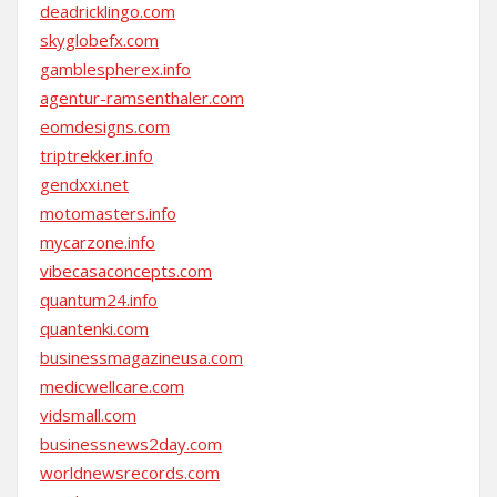
deadricklingo.com
skyglobefx.com
gamblespherex.info
agentur-ramsenthaler.com
eomdesigns.com
triptrekker.info
gendxxi.net
motomasters.info
mycarzone.info
vibecasaconcepts.com
quantum24.info
quantenki.com
businessmagazineusa.com
medicwellcare.com
vidsmall.com
businessnews2day.com
worldnewsrecords.com