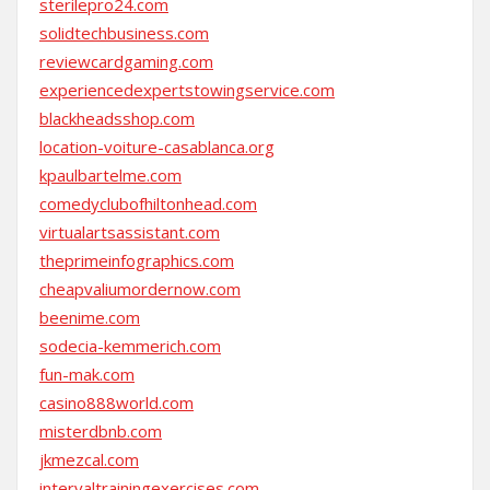
sterilepro24.com
solidtechbusiness.com
reviewcardgaming.com
experiencedexpertstowingservice.com
blackheadsshop.com
location-voiture-casablanca.org
kpaulbartelme.com
comedyclubofhiltonhead.com
virtualartsassistant.com
theprimeinfographics.com
cheapvaliumordernow.com
beenime.com
sodecia-kemmerich.com
fun-mak.com
casino888world.com
misterdbnb.com
jkmezcal.com
intervaltrainingexercises.com