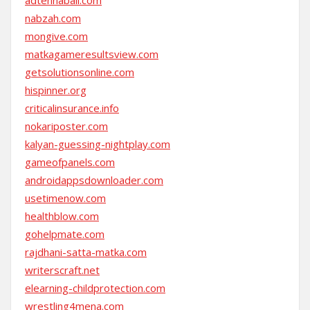
nabzah.com
mongive.com
matkagameresultsview.com
getsolutionsonline.com
hispinner.org
criticalinsurance.info
nokariposter.com
kalyan-guessing-nightplay.com
gameofpanels.com
androidappsdownloader.com
usetimenow.com
healthblow.com
gohelpmate.com
rajdhani-satta-matka.com
writerscraft.net
elearning-childprotection.com
wrestling4mena.com