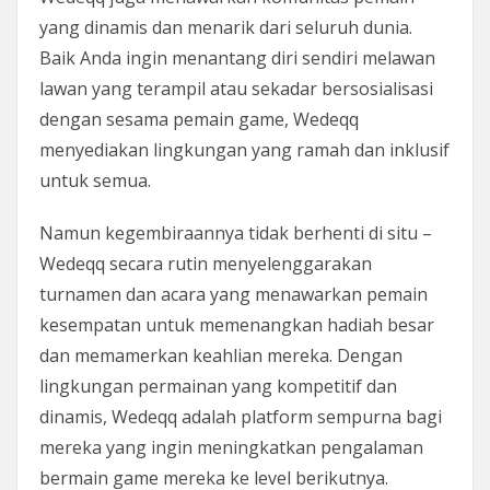
yang dinamis dan menarik dari seluruh dunia.
Baik Anda ingin menantang diri sendiri melawan
lawan yang terampil atau sekadar bersosialisasi
dengan sesama pemain game, Wedeqq
menyediakan lingkungan yang ramah dan inklusif
untuk semua.
Namun kegembiraannya tidak berhenti di situ –
Wedeqq secara rutin menyelenggarakan
turnamen dan acara yang menawarkan pemain
kesempatan untuk memenangkan hadiah besar
dan memamerkan keahlian mereka. Dengan
lingkungan permainan yang kompetitif dan
dinamis, Wedeqq adalah platform sempurna bagi
mereka yang ingin meningkatkan pengalaman
bermain game mereka ke level berikutnya.