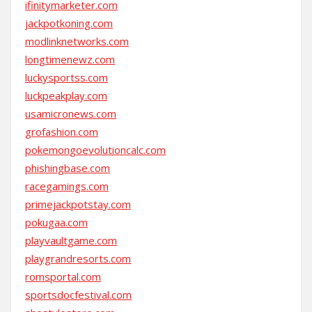
ifinitymarketer.com
jackpotkoning.com
modlinknetworks.com
longtimenewz.com
luckysportss.com
luckpeakplay.com
usamicronews.com
grofashion.com
pokemongoevolutioncalc.com
phishingbase.com
racegamings.com
primejackpotstay.com
pokugaa.com
playvaultgame.com
playgrandresorts.com
romsportal.com
sportsdocfestival.com