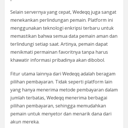
Selain servernya yang cepat, Wedeqq juga sangat
menekankan perlindungan pemain. Platform ini
menggunakan teknologi enkripsi terbaru untuk
memastikan bahwa semua data pemain aman dan
terlindungi setiap saat. Artinya, pemain dapat
menikmati permainan favoritnya tanpa harus
khawatir informasi pribadinya akan dibobol.
Fitur utama lainnya dari Wedeqq adalah beragam
pilihan pembayaran. Tidak seperti platform lain
yang hanya menerima metode pembayaran dalam
jumlah terbatas, Wedeqq menerima berbagai
pilihan pembayaran, sehingga memudahkan
pemain untuk menyetor dan menarik dana dari
akun mereka.