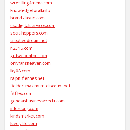
wrestling4mena.com
knowledgeforall.info
brand2lastio.com
usadigitalservices.com
socialhoppers.com
creativedream.net
n2315.com
getwebonline.com
onlyfansheaven.com
lky08.com
ralph-fiennes.net
fielder-maximum-discount.net
fitfllex.com
genesisbusinesscredit.com
inforuang.com
kindsmarket.com
luvelylife.com