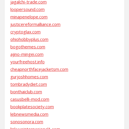
jagalchi-trade.com
loopersound.com
minapenelope.com
justicereformalliance.com
cryptoglax.com
ohiohobbyplus.com
bogothemes.com
ajino-mingei.com
yourfreehost.info
cheapnorthfacejacketsm.com
gurjoshhomes.com
tombradydiet.com
bonthaiclub.com
casusbelli-mod.com
bookplatesociety.com
lebnewsmedia.com
sonosonora.com
linkuusinternasional1.com