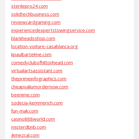
sterilepro24.com
solidtechbusiness.com
reviewcardgaming.com
experiencedexpertstowingservice.com
blackheadsshop.com
location-voiture-casablanca.org
kpaulbartelme.com
comedyclubofhiltonhead.com
virtualartsassistant.com
theprimeinfographics.com
cheapvaliumordernow.com
beenime.com
sodecia-kemmerich.com
fun-mak.com
casino888world.com
misterdbnb.com
jkmezcal.com