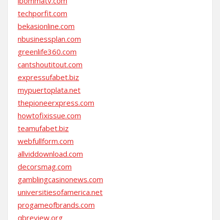
ibommatv.com
techporfit.com
bekasionline.com
nbusinessplan.com
greenlife360.com
cantshoutitout.com
expressufabet.biz
mypuertoplata.net
thepioneerxpress.com
howtofixissue.com
teamufabet.biz
webfullform.com
allviddownload.com
decorsmag.com
gamblingcasinonews.com
universitiesofamerica.net
progameofbrands.com
qbreview.org