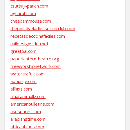
tsutsuji-parkin.com
agharab.com
cheapammousa.com
thepositiveladiessoccerclub.com
recetasdecocinafaciles.com
naildesignsidea.net
greatpai.com
paperlanterntheatre.org
freeworshipnetwork.com
watercraftllc.com
abourge.com
afiliixs.com
alharammallz.com
americanbulletins.com
asespares.com
arabianstime.com
atticabblues.com