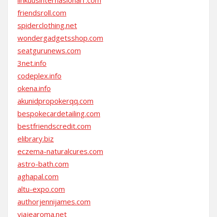
friendsroll.com
spiderclothing.net
wondergadgetsshop.com
seatgurunews.com
3net.info
codeplex.info
okena.info
akunidpropokerqq.com
bespokecardetailing.com
bestfriendscredit.com
elibrary.biz
eczema-naturalcures.com
astro-bath.com
aghapal.com
altu-expo.com
authorjennijames.com
viajearoma.net