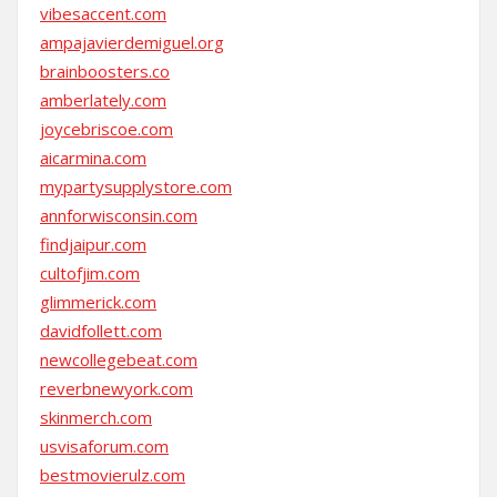
vibesaccent.com
ampajavierdemiguel.org
brainboosters.co
amberlately.com
joycebriscoe.com
aicarmina.com
mypartysupplystore.com
annforwisconsin.com
findjaipur.com
cultofjim.com
glimmerick.com
davidfollett.com
newcollegebeat.com
reverbnewyork.com
skinmerch.com
usvisaforum.com
bestmovierulz.com