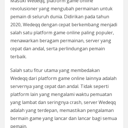
Masuki Wedeqq, platform game online
revolusioner yang mengubah permainan untuk
pemain di seluruh dunia. Didirikan pada tahun
2020, Wedeqq dengan cepat berkembang menjadi
salah satu platform game online paling populer,
menawarkan beragam permainan, server yang
cepat dan andal, serta perlindungan pemain
terbaik.
Salah satu fitur utama yang membedakan
Wedeqq dari platform game online lainnya adalah
servernya yang cepat dan andal. Tidak seperti
platform lain yang mengalami waktu pemuatan
yang lambat dan seringnya crash, server Wedeqq
adalah yang terdepan, memastikan pengalaman
bermain game yang lancar dan lancar bagi semua
pemain.