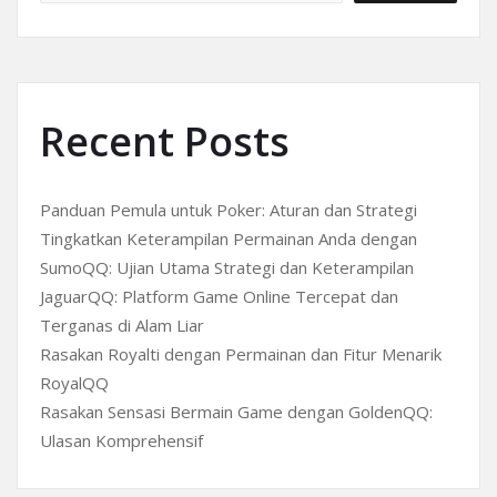
Recent Posts
Panduan Pemula untuk Poker: Aturan dan Strategi
Tingkatkan Keterampilan Permainan Anda dengan
SumoQQ: Ujian Utama Strategi dan Keterampilan
JaguarQQ: Platform Game Online Tercepat dan
Terganas di Alam Liar
Rasakan Royalti dengan Permainan dan Fitur Menarik
RoyalQQ
Rasakan Sensasi Bermain Game dengan GoldenQQ:
Ulasan Komprehensif