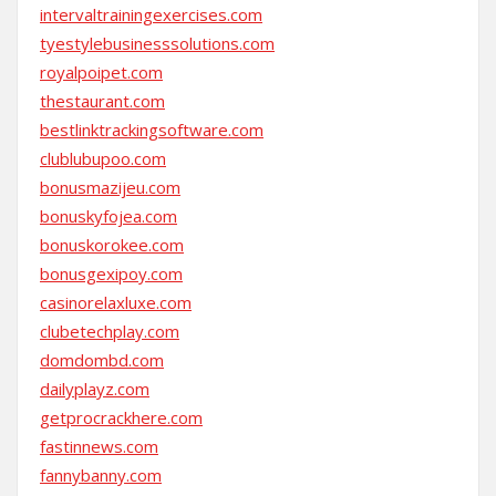
intervaltrainingexercises.com
tyestylebusinesssolutions.com
royalpoipet.com
thestaurant.com
bestlinktrackingsoftware.com
clublubupoo.com
bonusmazijeu.com
bonuskyfojea.com
bonuskorokee.com
bonusgexipoy.com
casinorelaxluxe.com
clubetechplay.com
domdombd.com
dailyplayz.com
getprocrackhere.com
fastinnews.com
fannybanny.com