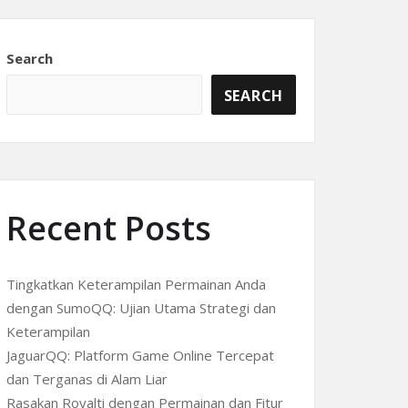
Search
SEARCH
Recent Posts
Tingkatkan Keterampilan Permainan Anda
dengan SumoQQ: Ujian Utama Strategi dan
Keterampilan
JaguarQQ: Platform Game Online Tercepat
dan Terganas di Alam Liar
Rasakan Royalti dengan Permainan dan Fitur