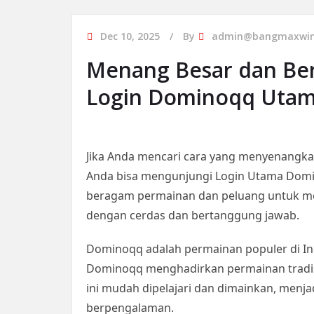
Dec 10, 2025
By
admin@bangmaxwi
Menang Besar dan Be
Login Dominoqq Uta
Jika Anda mencari cara yang menyenangk
Anda bisa mengunjungi Login Utama Domin
beragam permainan dan peluang untuk me
dengan cerdas dan bertanggung jawab.
Dominoqq adalah permainan populer di Ind
Dominoqq menghadirkan permainan tradisi
ini mudah dipelajari dan dimainkan, menj
berpengalaman.