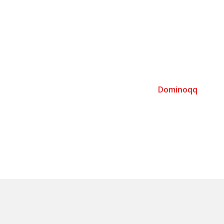
Primary Menu
Home
Dominoqq
S