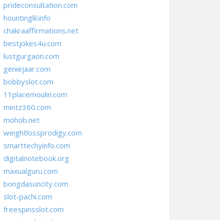
prideconsultation.com
hountinglil.info
chakraaffirmations.net
bestjokes4u.com
lustgurgaon.com
geniejaar.com
bobbyslot.com
11placemoulin.com
mintz360.com
mohob.net
weightlossprodigy.com
smarttechyinfo.com
digitalnotebook.org
maxualguru.com
bongdasuncity.com
slot-pachi.com
freespinsslot.com