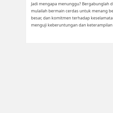
Jadi mengapa menunggu? Bergabunglah de
mulailah bermain cerdas untuk menang be
besar, dan komitmen terhadap keselamatan
menguji keberuntungan dan keterampilan 