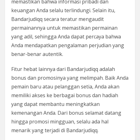
memastikan bahwa informasi pribadi dan
keuangan Anda selalu terlindungi. Selain itu,
Bandarjudiqq secara teratur mengaudit
permainannya untuk memastikan permainan
yang adil, sehingga Anda dapat percaya bahwa
Anda mendapatkan pengalaman perjudian yang
benar-benar autentik.
Fitur hebat lainnya dari Bandarjudiqq adalah
bonus dan promosinya yang melimpah. Baik Anda
pemain baru atau pelanggan setia, Anda akan
memiliki akses ke berbagai bonus dan hadiah
yang dapat membantu meningkatkan
kemenangan Anda. Dari bonus selamat datang
hingga promosi mingguan, selalu ada hal
menarik yang terjadi di Bandarjudiqq.