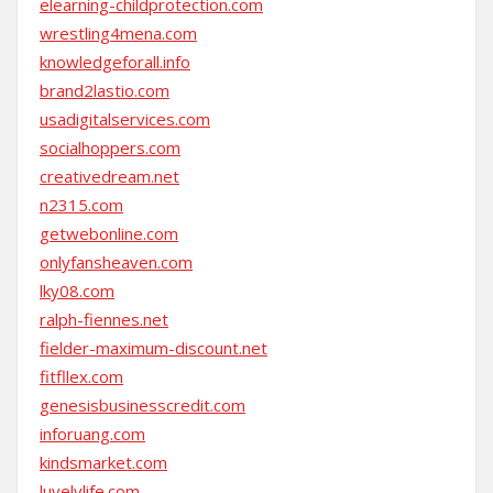
elearning-childprotection.com
wrestling4mena.com
knowledgeforall.info
brand2lastio.com
usadigitalservices.com
socialhoppers.com
creativedream.net
n2315.com
getwebonline.com
onlyfansheaven.com
lky08.com
ralph-fiennes.net
fielder-maximum-discount.net
fitfllex.com
genesisbusinesscredit.com
inforuang.com
kindsmarket.com
luvelylife.com