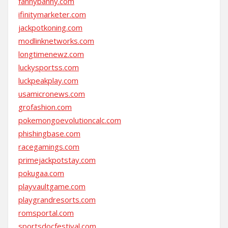
fannybanny.com
ifinitymarketer.com
jackpotkoning.com
modlinknetworks.com
longtimenewz.com
luckysportss.com
luckpeakplay.com
usamicronews.com
grofashion.com
pokemongoevolutioncalc.com
phishingbase.com
racegamings.com
primejackpotstay.com
pokugaa.com
playvaultgame.com
playgrandresorts.com
romsportal.com
sportsdocfestival.com