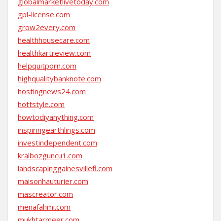
globalmarketlivetoday.com
gpl-license.com
grow2every.com
healthhousecare.com
healthkartreview.com
helpquitporn.com
highqualitybanknote.com
hostingnews24.com
hottstyle.com
howtodiyanything.com
inspiringearthlings.com
investindependent.com
kralbozguncu1.com
landscapinggainesvillefl.com
maisonhauturier.com
mascreator.com
menafahmi.com
mukhtarmeer.com