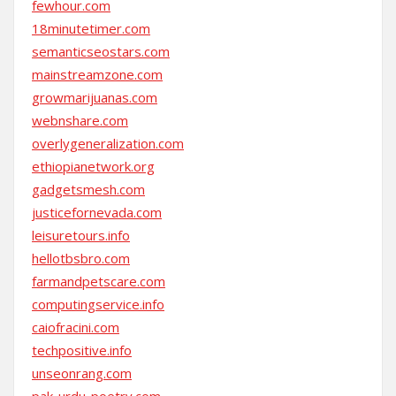
fewhour.com
18minutetimer.com
semanticseostars.com
mainstreamzone.com
growmarijuanas.com
webnshare.com
overlygeneralization.com
ethiopianetwork.org
gadgetsmesh.com
justicefornevada.com
leisuretours.info
hellotbsbro.com
farmandpetscare.com
computingservice.info
caiofracini.com
techpositive.info
unseonrang.com
pak-urdu-poetry.com