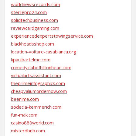
worldnewsrecords.com
sterilepro24.com
solidtechbusiness.com
reviewcardgaming.com
experiencedexpertstowingservice.com
blackheadsshop.com
location-voiture-casablanca.org
kpaulbartelme.com
comedyclubofhiltonhead.com
virtualartsassistant.com
theprimeinfographics.com
cheapvaliumordernow.com
beenime.com
sodecia-kemmerich.com
fun-mak.com
casino888world.com
misterdbnb.com