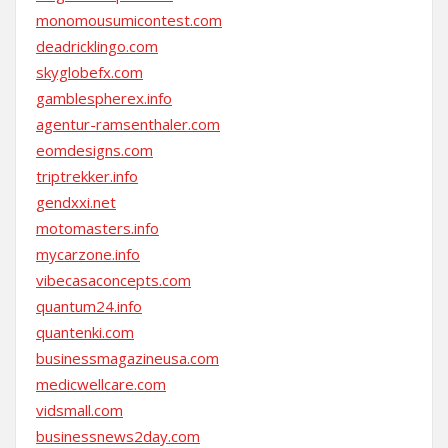
monomousumicontest.com
deadricklingo.com
skyglobefx.com
gamblespherex.info
agentur-ramsenthaler.com
eomdesigns.com
triptrekker.info
gendxxi.net
motomasters.info
mycarzone.info
vibecasaconcepts.com
quantum24.info
quantenki.com
businessmagazineusa.com
medicwellcare.com
vidsmall.com
businessnews2day.com