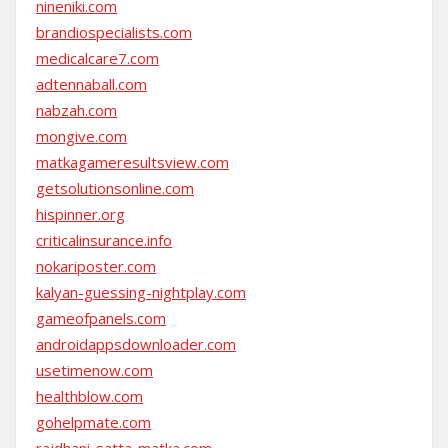
nineniki.com
brandiospecialists.com
medicalcare7.com
adtennaball.com
nabzah.com
mongive.com
matkagameresultsview.com
getsolutionsonline.com
hispinner.org
criticalinsurance.info
nokariposter.com
kalyan-guessing-nightplay.com
gameofpanels.com
androidappsdownloader.com
usetimenow.com
healthblow.com
gohelpmate.com
rajdhani-satta-matka.com