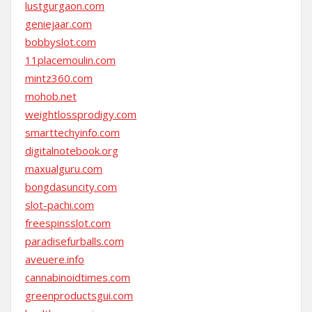
lustgurgaon.com
geniejaar.com
bobbyslot.com
11placemoulin.com
mintz360.com
mohob.net
weightlossprodigy.com
smarttechyinfo.com
digitalnotebook.org
maxualguru.com
bongdasuncity.com
slot-pachi.com
freespinsslot.com
paradisefurballs.com
aveuere.info
cannabinoidtimes.com
greenproductsgui.com