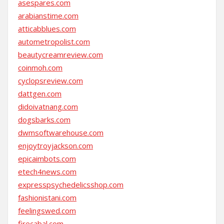
asespares.com
arabianstime.com
atticabblues.com
autometropolist.com
beautycreamreview.com
coinmoh.com
cyclopsreview.com
dattgen.com
didoivatnang.com
dogsbarks.com
dwmsoftwarehouse.com
enjoytroyjackson.com
epicaimbots.com
etech4news.com
expresspsychedelicsshop.com
fashionistani.com
feelingswed.com
firecabal.com