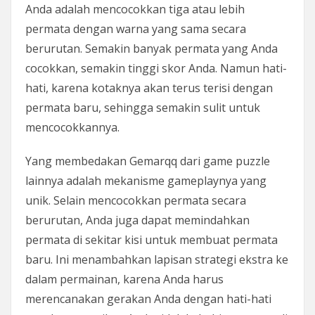
Anda adalah mencocokkan tiga atau lebih
permata dengan warna yang sama secara
berurutan. Semakin banyak permata yang Anda
cocokkan, semakin tinggi skor Anda. Namun hati-
hati, karena kotaknya akan terus terisi dengan
permata baru, sehingga semakin sulit untuk
mencocokkannya.
Yang membedakan Gemarqq dari game puzzle
lainnya adalah mekanisme gameplaynya yang
unik. Selain mencocokkan permata secara
berurutan, Anda juga dapat memindahkan
permata di sekitar kisi untuk membuat permata
baru. Ini menambahkan lapisan strategi ekstra ke
dalam permainan, karena Anda harus
merencanakan gerakan Anda dengan hati-hati