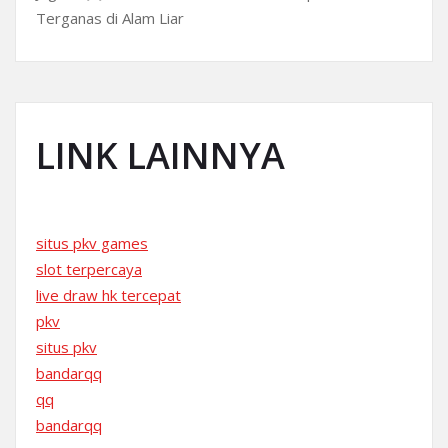
Terganas di Alam Liar
LINK LAINNYA
situs pkv games
slot terpercaya
live draw hk tercepat
pkv
situs pkv
bandarqq
qq
bandarqq