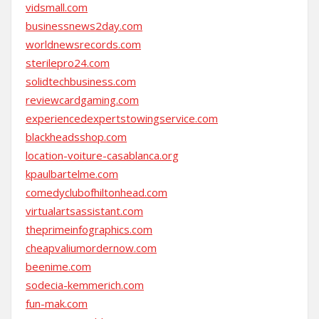
vidsmall.com
businessnews2day.com
worldnewsrecords.com
sterilepro24.com
solidtechbusiness.com
reviewcardgaming.com
experiencedexpertstowingservice.com
blackheadsshop.com
location-voiture-casablanca.org
kpaulbartelme.com
comedyclubofhiltonhead.com
virtualartsassistant.com
theprimeinfographics.com
cheapvaliumordernow.com
beenime.com
sodecia-kemmerich.com
fun-mak.com