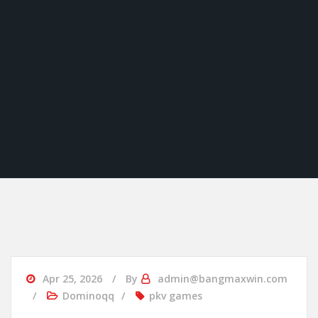
Apr 25, 2026
By
admin@bangmaxwin.com
Dominoqq
pkv games