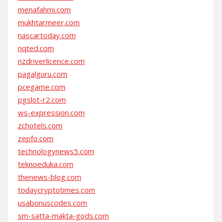
menafahmi.com
mukhtarmeer.com
nascartoday.com
nqted.com
nzdriverlicence.com
pagalguru.com
pcegame.com
pgslot-r2.com
ws-expression.com
zchotels.com
zepfo.com
technologynews5.com
teknoeduka.com
thenews-blog.com
todaycryptotimes.com
usabonuscodes.com
sm-satta-makta-gods.com