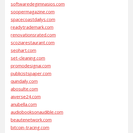
softwaredegimnasios.com
soopermagazine.com
spacecoastdailys.com
readytrademark.com
renovationsrated.com
scoziarestaurant.com
seohart.com
set-cleaning.com
promodesignai.com
publicistspaper.com
quindaily.com
abosulte.com
aiverse24.com
anubella.com
audiobooksonaudible.com
beautenetwork.com
bitcoin-tracing.com