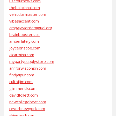
usafournewz.com
thebalochhal.com
vehicularmaster.com
vibesaccent.com
ampajavierdemiguel.org
brainboosters.co
amberlately.com
joycebriscoe.com
aicarmina.com
mypartysupplystore.com
annforwisconsin.com
findjaipur.com
cultofjim.com
glimmerick.com
davidfollett.com
newcollegebeat.com
reverbnewyork.com
skinmerch.com