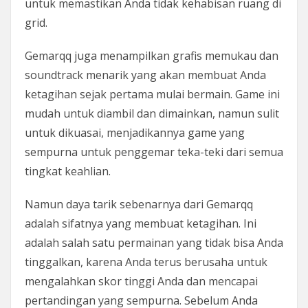
untuk memastikan Anda tidak kehabisan ruang di
grid.
Gemarqq juga menampilkan grafis memukau dan
soundtrack menarik yang akan membuat Anda
ketagihan sejak pertama mulai bermain. Game ini
mudah untuk diambil dan dimainkan, namun sulit
untuk dikuasai, menjadikannya game yang
sempurna untuk penggemar teka-teki dari semua
tingkat keahlian.
Namun daya tarik sebenarnya dari Gemarqq
adalah sifatnya yang membuat ketagihan. Ini
adalah salah satu permainan yang tidak bisa Anda
tinggalkan, karena Anda terus berusaha untuk
mengalahkan skor tinggi Anda dan mencapai
pertandingan yang sempurna. Sebelum Anda