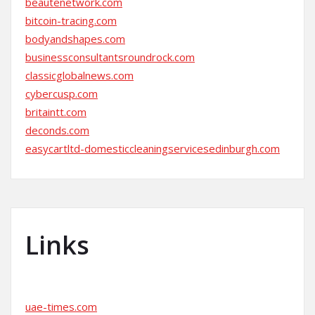
beautenetwork.com
bitcoin-tracing.com
bodyandshapes.com
businessconsultantsroundrock.com
classicglobalnews.com
cybercusp.com
britaintt.com
deconds.com
easycartltd-domesticcleaningservicesedinburgh.com
Links
uae-times.com