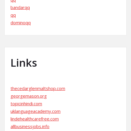
bandarqq
qq
dominoqq
Links
thecedarglenmaltshop.com
georgemason.org
topicinhindi.com
uklanguageacademy.com
lindehealthcarefree.com
allbusinessjobs.info