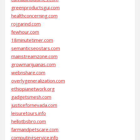
greenproductsgui.com
healthconcerning.com
rojgarind.com
fewhour.com
18minutetimer.com
semanticseostars.com
mainstreamzone.com
growmarijuanas.com
webnshare.com
overlygeneralization.com
ethiopianetwork.org
gadgetsmesh.com
justicefornevada.com
leisuretours.info
hellotbsbro.com
farmandpetscare.com
computingservice.info