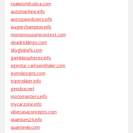
realworldcobra.com
automachine.info
autospeedsters.info
wagerchampion.info
monomousumicontest.com
deadricklingo.com
skyglobefx.com
gamblespherex.info
agentur-ramsenthaler.com
eomdesigns.com
triptrekker.info
gendxxi.net
motomasters.info
mycarzone.info
vibecasaconcepts.com
quantum24.info
quantenki.com