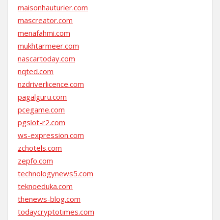
maisonhauturier.com
mascreator.com
menafahmi.com
mukhtarmeer.com
nascartoday.com
nqted.com
nzdriverlicence.com
pagalguru.com
pcegame.com
pgslot-r2.com
ws-expression.com
zchotels.com
zepfo.com
technologynews5.com
teknoeduka.com
thenews-blog.com
todaycryptotimes.com