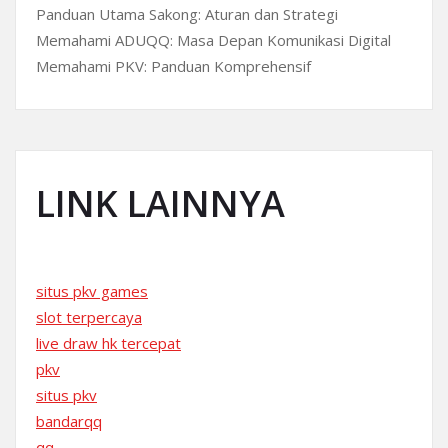
Panduan Utama Sakong: Aturan dan Strategi
Memahami ADUQQ: Masa Depan Komunikasi Digital
Memahami PKV: Panduan Komprehensif
LINK LAINNYA
situs pkv games
slot terpercaya
live draw hk tercepat
pkv
situs pkv
bandarqq
qq