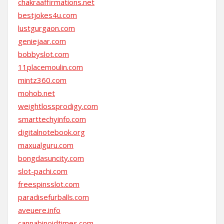
chakraaffirmations.net
bestjokes4u.com
lustgurgaon.com
geniejaar.com
bobbyslot.com
11placemoulin.com
mintz360.com
mohob.net
weightlossprodigy.com
smarttechyinfo.com
digitalnotebook.org
maxualguru.com
bongdasuncity.com
slot-pachi.com
freespinsslot.com
paradisefurballs.com
aveuere.info
cannabinoidtimes.com