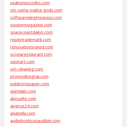
usabonuscodes.com
sm-satta-makta-gods.com
softwaredegimnasios.com
soopermagazine.com
spacecoastdailys.com
readytrademark.com
renovationsrated.com
scoziarestaurant.com
seohart.com
set-cleaning.com
promodesignai.com
publicistspaper.com
quindaily.com
abosulte.com
aiverse24.com
anubella.com
audiobooksonaudible.com