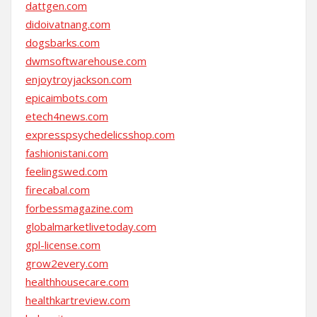
dattgen.com
didoivatnang.com
dogsbarks.com
dwmsoftwarehouse.com
enjoytroyjackson.com
epicaimbots.com
etech4news.com
expresspsychedelicsshop.com
fashionistani.com
feelingswed.com
firecabal.com
forbessmagazine.com
globalmarketlivetoday.com
gpl-license.com
grow2every.com
healthhousecare.com
healthkartreview.com