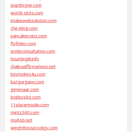
popthrone.com
world-slots.com
imakewebsolution.com
che-blog.com
pancakecoinz.com
flyfinley.com
prideconsultation.com
hountinglil.info
chakraaffirmations.net
bestjokes4u.com
lustgurgaon.com
geniejaar.com
bobbyslot.com
11placemoulin.com
mintz360.com
mohob.net
weightlossprodigy.com