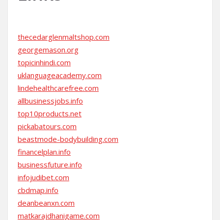
thecedarglenmaltshop.com
georgemason.org
topicinhindi.com
uklanguageacademy.com
lindehealthcarefree.com
allbusinessjobs.info
top10products.net
pickabatours.com
beastmode-bodybuilding.com
financelplan.info
businessfuture.info
infojudibet.com
cbdmap.info
deanbeanxn.com
matkarajdhanigame.com