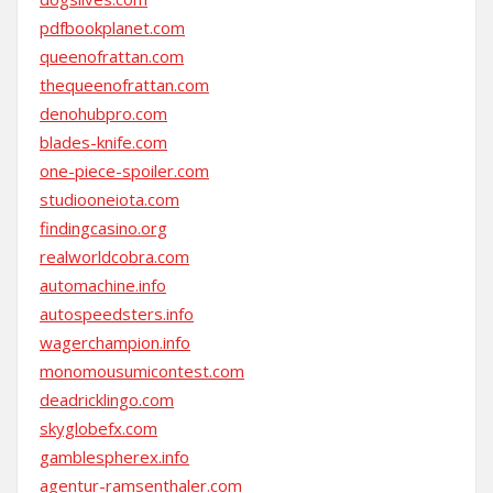
pdfbookplanet.com
queenofrattan.com
thequeenofrattan.com
denohubpro.com
blades-knife.com
one-piece-spoiler.com
studiooneiota.com
findingcasino.org
realworldcobra.com
automachine.info
autospeedsters.info
wagerchampion.info
monomousumicontest.com
deadricklingo.com
skyglobefx.com
gamblespherex.info
agentur-ramsenthaler.com