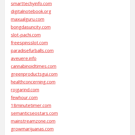
smarttechyinfo.com
digitalnotebook.org
maxualguru.com
bongdasuncity.com
slot-pachi.com
freespinsslot.com
paradisefurballs.com
aveuere.info
cannabinoidtimes.com
greenproductsgui.com
healthconcerning.com
rojgarind.com
fewhour.com
18minutetimer.com
semanticseostars.com
mainstreamzone.com
growmarijuanas.com