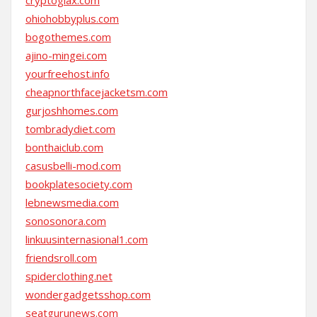
ohiohobbyplus.com
bogothemes.com
ajino-mingei.com
yourfreehost.info
cheapnorthfacejacketsm.com
gurjoshhomes.com
tombradydiet.com
bonthaiclub.com
casusbelli-mod.com
bookplatesociety.com
lebnewsmedia.com
sonosonora.com
linkuusinternasional1.com
friendsroll.com
spiderclothing.net
wondergadgetsshop.com
seatgurunews.com