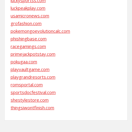
luckysportss.com
luckpeakplay.com
usamicronews.com
grofashion.com
pokemongoevolutioncalc.com
phishingbase.com
racegamings.com
primejackpotstay.com
pokugaa.com
playvaultgame.com
playgrandresorts.com
romsportal.com
sportsdocfestival.com
shestylestore.com
thingsiwontfinish.com