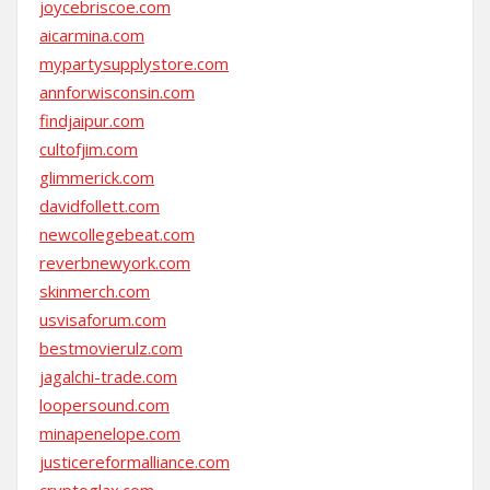
joycebriscoe.com
aicarmina.com
mypartysupplystore.com
annforwisconsin.com
findjaipur.com
cultofjim.com
glimmerick.com
davidfollett.com
newcollegebeat.com
reverbnewyork.com
skinmerch.com
usvisaforum.com
bestmovierulz.com
jagalchi-trade.com
loopersound.com
minapenelope.com
justicereformalliance.com
cryptoglax.com