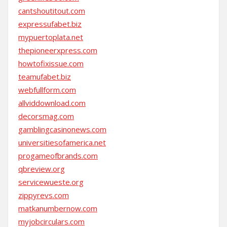
cantshoutitout.com
expressufabet.biz
mypuertoplata.net
thepioneerxpress.com
howtofixissue.com
teamufabet.biz
webfullform.com
allviddownload.com
decorsmag.com
gamblingcasinonews.com
universitiesofamerica.net
progameofbrands.com
qbreview.org
servicewueste.org
zippyrevs.com
matkanumbernow.com
myjobcirculars.com