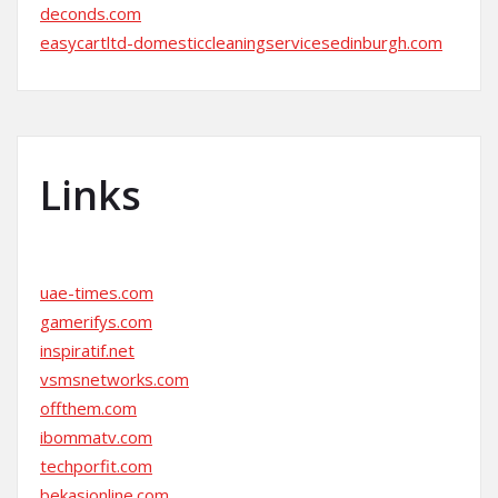
deconds.com
easycartltd-domesticcleaningservicesedinburgh.com
Links
uae-times.com
gamerifys.com
inspiratif.net
vsmsnetworks.com
offthem.com
ibommatv.com
techporfit.com
bekasionline.com