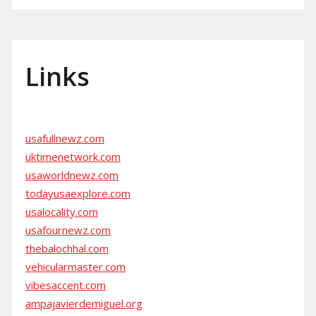
Links
usafullnewz.com
uktimenetwork.com
usaworldnewz.com
todayusaexplore.com
usalocality.com
usafournewz.com
thebalochhal.com
vehicularmaster.com
vibesaccent.com
ampajavierdemiguel.org