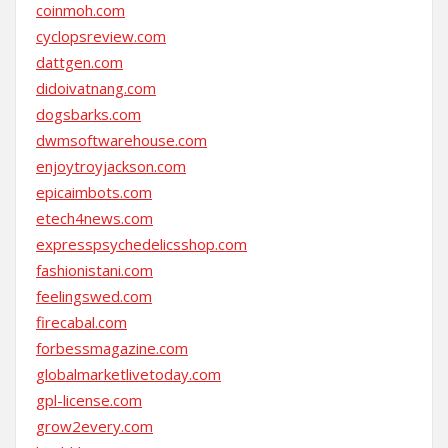
coinmoh.com
cyclopsreview.com
dattgen.com
didoivatnang.com
dogsbarks.com
dwmsoftwarehouse.com
enjoytroyjackson.com
epicaimbots.com
etech4news.com
expresspsychedelicsshop.com
fashionistani.com
feelingswed.com
firecabal.com
forbessmagazine.com
globalmarketlivetoday.com
gpl-license.com
grow2every.com