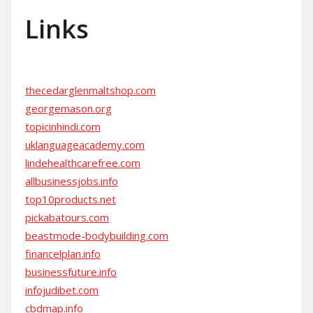
Links
thecedarglenmaltshop.com
georgemason.org
topicinhindi.com
uklanguageacademy.com
lindehealthcarefree.com
allbusinessjobs.info
top10products.net
pickabatours.com
beastmode-bodybuilding.com
financelplan.info
businessfuture.info
infojudibet.com
cbdmap.info