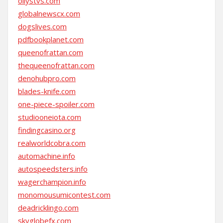
ollystvs.com
globalnewscx.com
dogslives.com
pdfbookplanet.com
queenofrattan.com
thequeenofrattan.com
denohubpro.com
blades-knife.com
one-piece-spoiler.com
studiooneiota.com
findingcasino.org
realworldcobra.com
automachine.info
autospeedsters.info
wagerchampion.info
monomousumicontest.com
deadricklingo.com
skyglobefx.com