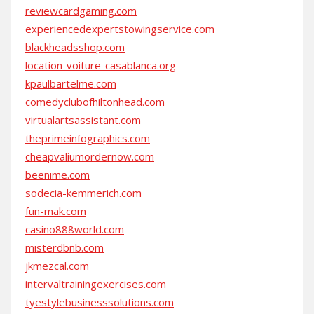
reviewcardgaming.com
experiencedexpertstowingservice.com
blackheadsshop.com
location-voiture-casablanca.org
kpaulbartelme.com
comedyclubofhiltonhead.com
virtualartsassistant.com
theprimeinfographics.com
cheapvaliumordernow.com
beenime.com
sodecia-kemmerich.com
fun-mak.com
casino888world.com
misterdbnb.com
jkmezcal.com
intervaltrainingexercises.com
tyestylebusinesssolutions.com