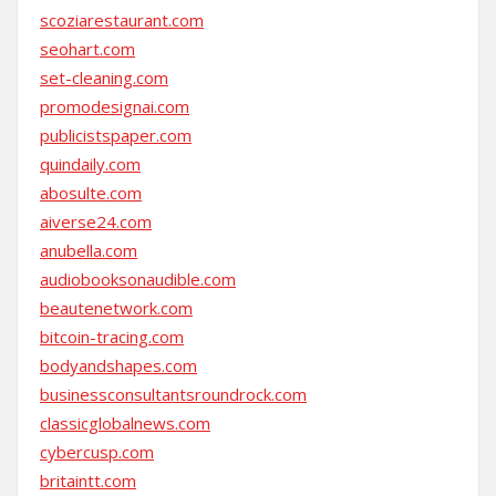
scoziarestaurant.com
seohart.com
set-cleaning.com
promodesignai.com
publicistspaper.com
quindaily.com
abosulte.com
aiverse24.com
anubella.com
audiobooksonaudible.com
beautenetwork.com
bitcoin-tracing.com
bodyandshapes.com
businessconsultantsroundrock.com
classicglobalnews.com
cybercusp.com
britaintt.com