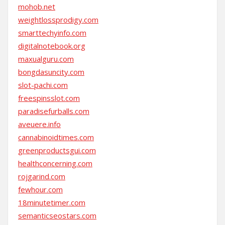
mohob.net
weightlossprodigy.com
smarttechyinfo.com
digitalnotebook.org
maxualguru.com
bongdasuncity.com
slot-pachi.com
freespinsslot.com
paradisefurballs.com
aveuere.info
cannabinoidtimes.com
greenproductsgui.com
healthconcerning.com
rojgarind.com
fewhour.com
18minutetimer.com
semanticseostars.com