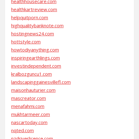
healthhousecare.com
healthkartreview.com
helpquitporn.com
highqualitybanknote.com
hostingnews24.com
hottstyle.com
howtodiyanything.com
inspiringearthlings.com
investindependent.com
kralbozguncu1.com
landscapinggainesvillefl.com
maisonhauturier.com
mascreator.com
menafahmi.com
mukhtarmeer.com
nascartoday.com
nqted.com
nzdriverlicence.com