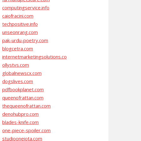
computingservice.info
caiofracini.com
techpositive.info
unseonrang.com
pak-urdu-poetry.com
blogcetra.com
internetmarketingsolutions.co
ollystvs.com
globalnewscx.com
dogslives.com
pdfbookplanet.com
queenofrattan.com
thequeenofrattan.com
denohubpro.com
blades-knife.com
one-piece-spoiler.com
studiooneiota.com