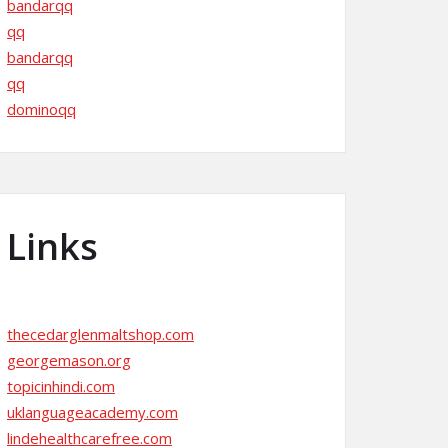
bandarqq
qq
bandarqq
qq
dominoqq
Links
thecedarglenmaltshop.com
georgemason.org
topicinhindi.com
uklanguageacademy.com
lindehealthcarefree.com