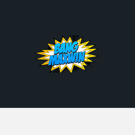
Skip to the content