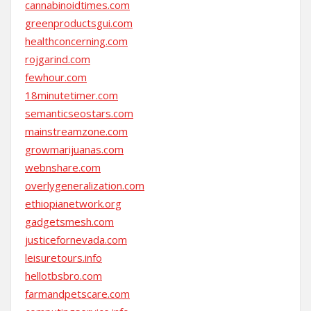
cannabinoidtimes.com
greenproductsgui.com
healthconcerning.com
rojgarind.com
fewhour.com
18minutetimer.com
semanticseostars.com
mainstreamzone.com
growmarijuanas.com
webnshare.com
overlygeneralization.com
ethiopianetwork.org
gadgetsmesh.com
justicefornevada.com
leisuretours.info
hellotbsbro.com
farmandpetscare.com