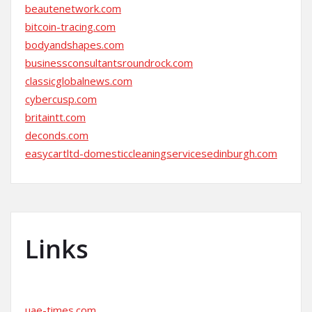
beautenetwork.com
bitcoin-tracing.com
bodyandshapes.com
businessconsultantsroundrock.com
classicglobalnews.com
cybercusp.com
britaintt.com
deconds.com
easycartltd-domesticcleaningservicesedinburgh.com
Links
uae-times.com