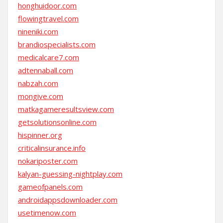
honghuidoor.com
flowingtravel.com
nineniki.com
brandiospecialists.com
medicalcare7.com
adtennaball.com
nabzah.com
mongive.com
matkagameresultsview.com
getsolutionsonline.com
hispinner.org
criticalinsurance.info
nokariposter.com
kalyan-guessing-nightplay.com
gameofpanels.com
androidappsdownloader.com
usetimenow.com