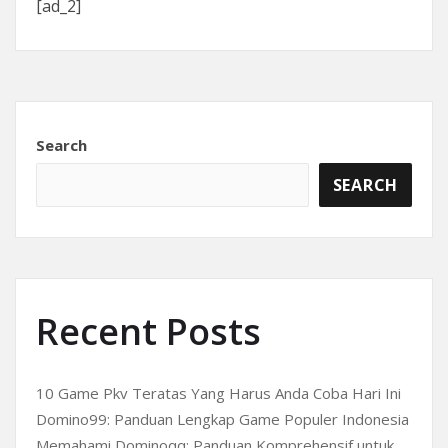
[ad_2]
Search
SEARCH
Recent Posts
10 Game Pkv Teratas Yang Harus Anda Coba Hari Ini
Domino99: Panduan Lengkap Game Populer Indonesia
Memahami Dominoqq: Panduan Komprehensif untuk