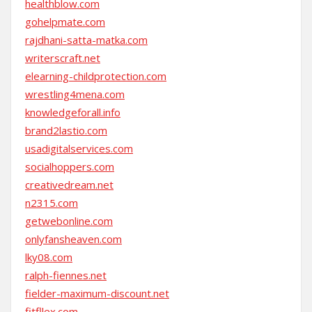
healthblow.com
gohelpmate.com
rajdhani-satta-matka.com
writerscraft.net
elearning-childprotection.com
wrestling4mena.com
knowledgeforall.info
brand2lastio.com
usadigitalservices.com
socialhoppers.com
creativedream.net
n2315.com
getwebonline.com
onlyfansheaven.com
lky08.com
ralph-fiennes.net
fielder-maximum-discount.net
fitfllex.com