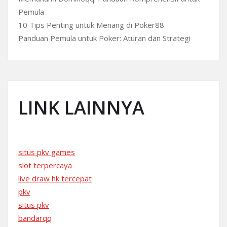
Pemula
10 Tips Penting untuk Menang di Poker88
Panduan Pemula untuk Poker: Aturan dan Strategi
LINK LAINNYA
situs pkv games
slot terpercaya
live draw hk tercepat
pkv
situs pkv
bandarqq