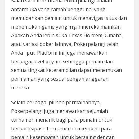
Salah satu fitur utama Pokerpelangi adalah
antarmuka yang ramah pengguna, yang
memudahkan pemain untuk menavigasi situs dan
menemukan game yang ingin mereka mainkan.
Apakah Anda lebih suka Texas Hold’em, Omaha,
atau variasi poker lainnya, Pokerpelangi telah
Anda liput. Platform ini juga menawarkan
berbagai level buy-in, sehingga pemain dari
semua tingkat keterampilan dapat menemukan
permainan yang sesuai dengan anggaran
mereka.
Selain berbagai pilihan permainannya,
Pokerpelangi juga menawarkan sejumlah
turnamen menarik bagi para pemain untuk
berpartisipasi. Turnamen ini memberi para
pemain kesempatan untuk bersaing dengan