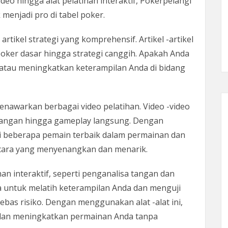
ideo hingga alat pelatihan interaktif, Pokerpelangi
enjadi pro di tabel poker.
artikel strategi yang komprehensif. Artikel -artikel
poker dasar hingga strategi canggih. Apakah Anda
 atau meningkatkan keterampilan Anda di bidang
 menawarkan berbagai video pelatihan. Video -video
s tangan hingga gameplay langsung. Dengan
ri beberapa pemain terbaik dalam permainan dan
cara yang menyenangkan dan menarik.
an interaktif, seperti penganalisa tangan dan
a untuk melatih keterampilan Anda dan menguji
ebas risiko. Dengan menggunakan alat -alat ini,
dan meningkatkan permainan Anda tanpa