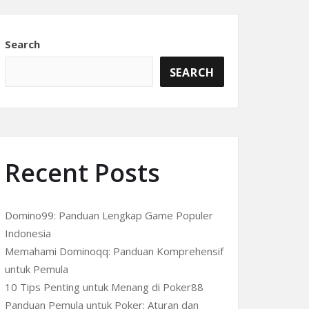
Search
SEARCH
Recent Posts
Domino99: Panduan Lengkap Game Populer
Indonesia
Memahami Dominoqq: Panduan Komprehensif
untuk Pemula
10 Tips Penting untuk Menang di Poker88
Panduan Pemula untuk Poker: Aturan dan