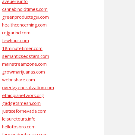
aveuere.info
cannabinoidtimes.com
greenproductsgui.com
healthconcerning.com
rojgarind.com
fewhour.com
18minutetimer.com
semanticseostars.com
mainstreamzone.com
growmarijuanas.com
webnshare.com
overlygeneralization.com
ethiopianetwork.org
gadgetsmesh.com
justicefornevada.com
leisuretours.info
hellotbsbro.com
farmandpetscare.com