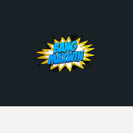
Skip to the content