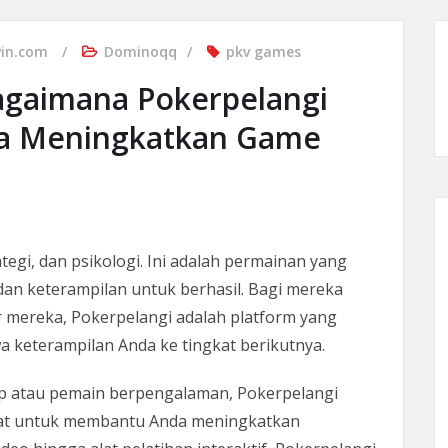
in.com
Dominoqq
pkv games
Bagaimana Pokerpelangi
a Meningkatkan Game
egi, dan psikologi. Ini adalah permainan yang
n keterampilan untuk berhasil. Bagi mereka
 mereka, Pokerpelangi adalah platform yang
eterampilan Anda ke tingkat berikutnya.
p atau pemain berpengalaman, Pokerpelangi
lat untuk membantu Anda meningkatkan