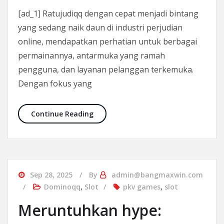
[ad_1] Ratujudiqq dengan cepat menjadi bintang
yang sedang naik daun di industri perjudian
online, mendapatkan perhatian untuk berbagai
permainannya, antarmuka yang ramah
pengguna, dan layanan pelanggan terkemuka.
Dengan fokus yang
RATUJudiQQ: Bintang yang sedang nai
Continue Reading
Sep 28, 2025
By
admin@bangmaxwin.com
Dominoqq
,
Slot
pkv games
,
slot
Meruntuhkan hype: