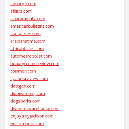
abourge.com
afiliixs.com
alharammallz.com
americanbulletins.com
asespares.com
arabianstime.com
atticabblues.com
autometropolist.com
beautycreamreview.com
coinmoh.com
cyclopsreview.com
dattgen.com
didoivatnang.com
dogsbarks.com
dwmsoftwarehouse.com
enjoytroyjackson.com
epicaimbots.com