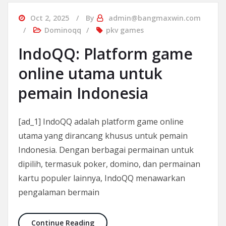
Oct 2, 2025
By
admin@bangmaxwin.com
Dominoqq
pkv games
IndoQQ: Platform game
online utama untuk
pemain Indonesia
[ad_1] IndoQQ adalah platform game online
utama yang dirancang khusus untuk pemain
Indonesia. Dengan berbagai permainan untuk
dipilih, termasuk poker, domino, dan permainan
kartu populer lainnya, IndoQQ menawarkan
pengalaman bermain
IndoQQ: Platform game online utam
Continue Reading