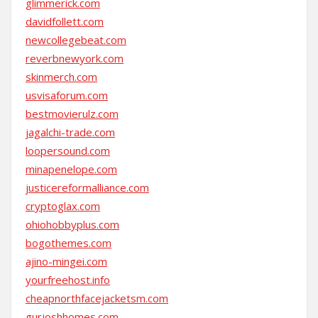
glimmerick.com
davidfollett.com
newcollegebeat.com
reverbnewyork.com
skinmerch.com
usvisaforum.com
bestmovierulz.com
jagalchi-trade.com
loopersound.com
minapenelope.com
justicereformalliance.com
cryptoglax.com
ohiohobbyplus.com
bogothemes.com
ajino-mingei.com
yourfreehost.info
cheapnorthfacejacketsm.com
gurjoshhomes.com