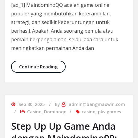
[ad_1] MaindominoQQ adalah game online
populer yang membutuhkan keterampilan,
strategi, dan sedikit keberuntungan untuk
berhasil. Apakah Anda seorang pemula atau
pemain berpengalaman, selalu ada cara untuk
meningkatkan permainan Anda dan
Level Up Your Game: Strategi untu
Continue Reading
Sep 30, 2025
By
admin@bangmaxwin.com
Casino
,
Dominoqq
casino
,
pkv games
Step Up Up Game Anda