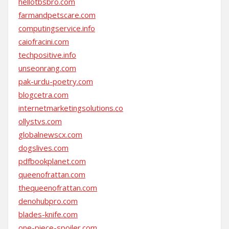
hellotbsbro.com
farmandpetscare.com
computingservice.info
caiofracini.com
techpositive.info
unseonrang.com
pak-urdu-poetry.com
blogcetra.com
internetmarketingsolutions.co
ollystvs.com
globalnewscx.com
dogslives.com
pdfbookplanet.com
queenofrattan.com
thequeenofrattan.com
denohubpro.com
blades-knife.com
one-piece-spoiler.com