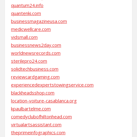
quantum24.info
quantenki.com
businessmagazineusa.com
medicwellcare.com
vidsmall.com
businessnews2day.com
worldnewsrecords.com
sterilepro24.com
solidtechbusiness.com
reviewcardgaming.com
experiencedexpertstowingservice.com
blackheadsshop.com
location-voiture-casablanca.org
kpaulbartelme.com
comedyclubofhiltonhead.com
virtualartsassistant.com
theprimeinfographics.com