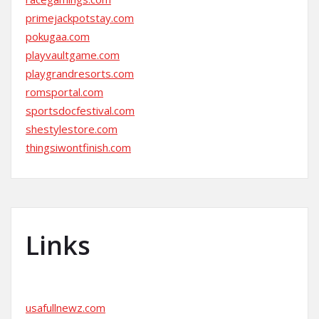
primejackpotstay.com
pokugaa.com
playvaultgame.com
playgrandresorts.com
romsportal.com
sportsdocfestival.com
shestylestore.com
thingsiwontfinish.com
Links
usafullnewz.com