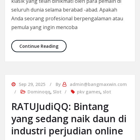
klasik yang telah dinikmati oleh para pemain di
seluruh dunia selama berabad -abad. Apakah
Anda seorang profesional berpengalaman atau
pemula yang ingin mencoba
Temukan manfaat bermain poker di 
Continue Reading
Sep 29, 2025
By
admin@bangmaxwin.com
Dominoqq
,
Slot
pkv games
,
slot
RATUJudiQQ: Bintang
yang sedang naik daun di
industri perjudian online