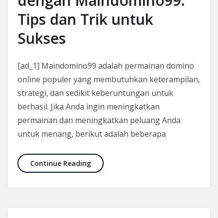
dengan Maindomino99:
Tips dan Trik untuk
Sukses
[ad_1] Maindomino99 adalah permainan domino
online populer yang membutuhkan keterampilan,
strategi, dan sedikit keberuntungan untuk
berhasil. Jika Anda ingin meningkatkan
permainan dan meningkatkan peluang Anda
untuk menang, berikut adalah beberapa
Step Up Up Game Anda dengan Maind
Continue Reading